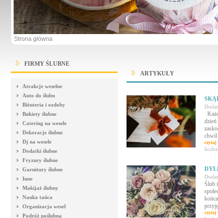
Strona główna
FIRMY ŚLUBNE
ARTYKUŁY
Atrakcje weselne
Auto do ślubu
SKĄ
Biżuteria i ozdoby
Dodan
Każdy
Bukiety ślubne
dzień
Catering na wesele
zasko
Dekoracje ślubne
chwil 
Dj na wesele
czytaj 
liczb
Dodatki ślubne
Fryzury ślubne
DYL
Garnitury ślubne
Dodan
Inne
Ślub 
Makijaż ślubny
społe
Nauka tańca
końca
przyję
Organizacja wesel
czytaj 
Podróż poślubna