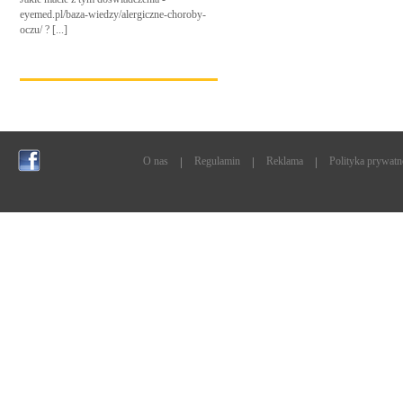
eyemed.pl/baza-wiedzy/alergiczne-choroby-
oczu/ ? [...]
O nas
Regulamin
Reklama
Polityka prywatn