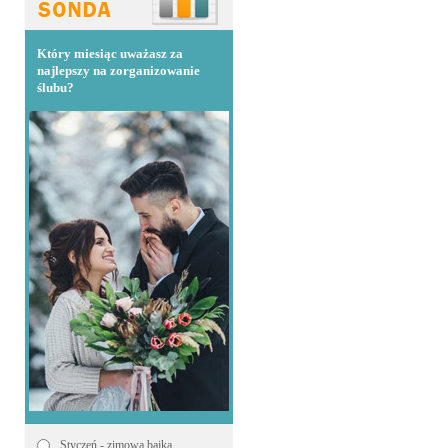
Który miesiąc uważasz za
najlepszy na zorganizowanie
ślubu?
Styczeń - zimowa bajka