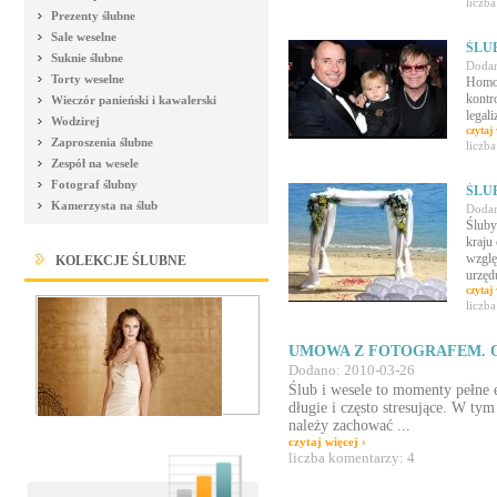
liczb
Prezenty ślubne
Sale weselne
ŚLU
Suknie ślubne
Dodan
Torty weselne
Homos
kontr
Wieczór panieński i kawalerski
legal
Wodzirej
czytaj 
Zaproszenia ślubne
liczb
Zespół na wesele
Fotograf ślubny
ŚLU
Kamerzysta na ślub
Dodan
Śluby
kraju
wzglę
KOLEKCJE ŚLUBNE
urzędu
czytaj 
liczb
UMOWA Z FOTOGRAFEM. O
Dodano: 2010-03-26
Ślub i wesele to momenty pełne 
długie i często stresujące. W ty
należy zachować ...
czytaj więcej ›
liczba komentarzy: 4