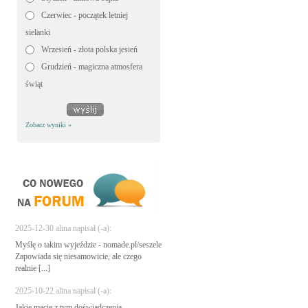
Czerwiec - początek letniej
sielanki
Wrzesień - złota polska jesień
Grudzień - magiczna atmosfera
świąt
Zobacz wyniki »
2025-12-30 alina napisał (-a):
Myślę o takim wyjeździe - nomade.pl/seszele
Zapowiada się niesamowicie, ale czego
realnie [...]
2025-10-22 alina napisał (-a):
Jakie macie z tym doświadczenia -