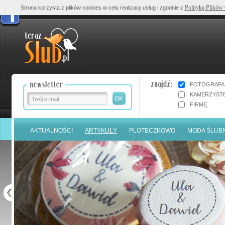
Polityką Plików
Strona korzysta z plików cookies w celu realizacji usług i zgodnie z
FOTOGRAFA
KAMERZYST
FIRMĘ
AKTUALNOŚCI
ARTYKUŁY
PLOTECZKOWO
MODA ŚLUB