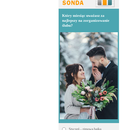
Który miesiąc uważasz za
najlepszy na zorganizowanie
ślubu?
Styczeń - zimowa bajka