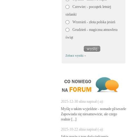
Czerwiec - początek letniej
sielanki
Wrzesień - złota polska jesień
Grudzień - magiczna atmosfera
świąt
Zobacz wyniki »
2025-12-30 alina napisał (-a):
Myślę o takim wyjeździe - nomade.pl/seszele
Zapowiada się niesamowicie, ale czego
realnie [...]
2025-10-22 alina napisał (-a):
Jakie macie z tym doświadczenia -