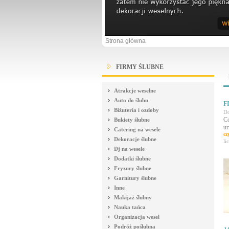
Strona główna
FIRMY ŚLUBNE
Atrakcje weselne
Auto do ślubu
F
Biżuteria i ozdoby
Do
Co
Bukiety ślubne
ur
Catering na wesele
cz
Dekoracje ślubne
li
Dj na wesele
Dodatki ślubne
Fryzury ślubne
Garnitury ślubne
Inne
Makijaż ślubny
Nauka tańca
Organizacja wesel
Podróż poślubna