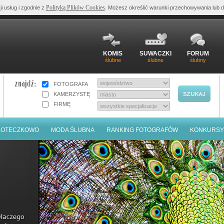
Polityką Plików Cookies
ji usług i zgodnie z
. Możesz określić warunki przechowywania lub d
KOMIS
SUWACZKI
FORUM
ślubne
ślubne
ślubny
FOTOGRAFA
KAMERZYSTĘ
FIRMĘ
LOTECZKOWO
MODA ŚLUBNA
RANKING FOTOGRAFÓW
KONKURSY