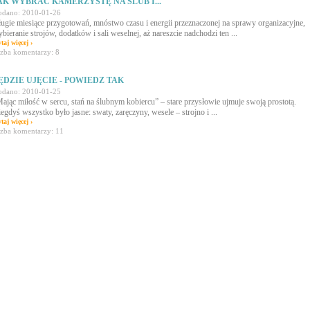
AK WYBRAĆ KAMERZYSTĘ NA ŚLUB I...
dano: 2010-01-26
ugie miesiące przygotowań, mnóstwo czasu i energii przeznaczonej na sprawy organizacyjne,
bieranie strojów, dodatków i sali weselnej, aż nareszcie nadchodzi ten ...
ytaj więcej ›
czba komentarzy: 8
ĘDZIE UJĘCIE - POWIEDZ TAK
dano: 2010-01-25
ając miłość w sercu, stań na ślubnym kobiercu” – stare przysłowie ujmuje swoją prostotą.
egdyś wszystko było jasne: swaty, zaręczyny, wesele – strojno i ...
ytaj więcej ›
czba komentarzy: 11