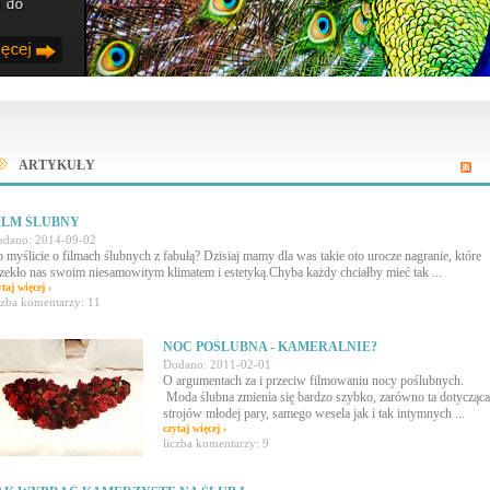
ARTYKUŁY
ILM ŚLUBNY
dano: 2014-09-02
 myślicie o filmach ślubnych z fabułą? Dzisiaj mamy dla was takie oto urocze nagranie, które
zekło nas swoim niesamowitym klimatem i estetyką.Chyba każdy chciałby mieć tak ...
ytaj więcej ›
czba komentarzy: 11
NOC POŚLUBNA - KAMERALNIE?
Dodano: 2011-02-01
O argumentach za i przeciw filmowaniu nocy poślubnych.
Moda ślubna zmienia się bardzo szybko, zarówno ta dotycząca
strojów młodej pary, samego wesela jak i tak intymnych ...
czytaj więcej ›
liczba komentarzy: 9