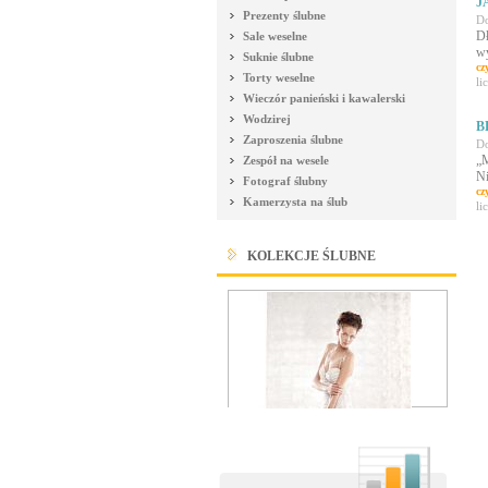
J
Prezenty ślubne
Do
Dł
Sale weselne
wy
Suknie ślubne
cz
Torty weselne
li
Wieczór panieński i kawalerski
Wodzirej
B
Zaproszenia ślubne
Do
„M
Zespół na wesele
Ni
Fotograf ślubny
cz
Kamerzysta na ślub
li
KOLEKCJE ŚLUBNE