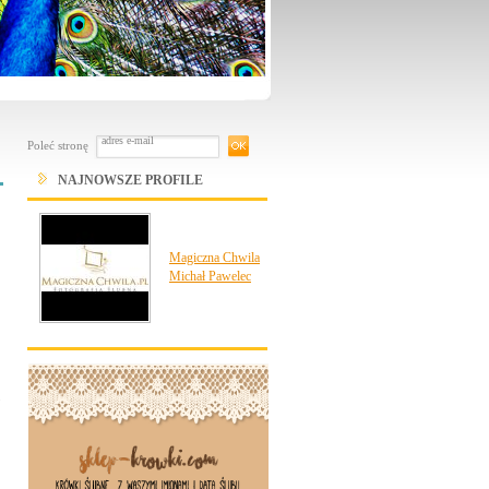
Poleć stronę
NAJNOWSZE PROFILE
Magiczna Chwila
Michał Pawelec
Pic Tree Studio
Paulina Teter