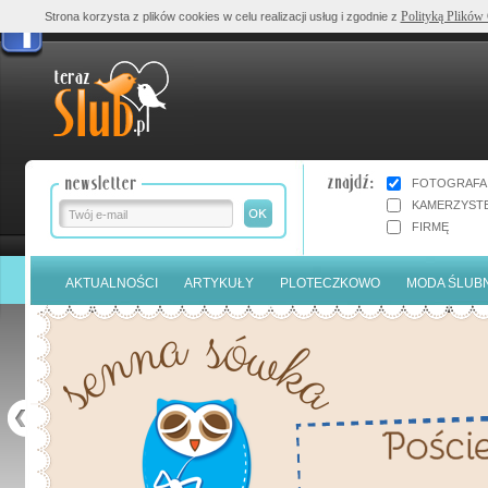
Polityką Plików
Strona korzysta z plików cookies w celu realizacji usług i zgodnie z
FOTOGRAFA
KAMERZYST
FIRMĘ
AKTUALNOŚCI
ARTYKUŁY
PLOTECZKOWO
MODA ŚLUB