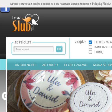
Polityką Plików
Strona korzysta z plików cookies w celu realizacji usług i zgodnie z
FOTOGRAFA
KAMERZYST
FIRMĘ
AKTUALNOŚCI
ARTYKUŁY
PLOTECZKOWO
MODA ŚLUB