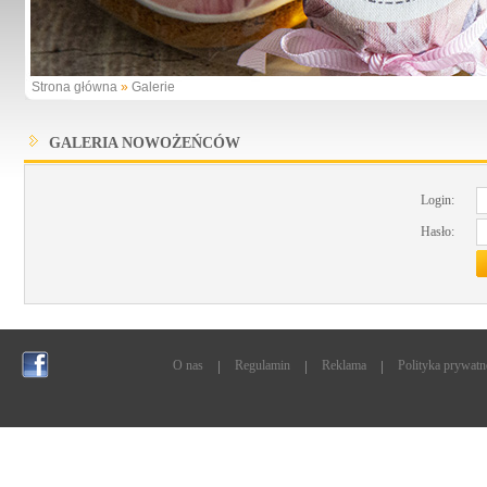
Strona główna
»
Galerie
GALERIA NOWOŻEŃCÓW
Login:
Hasło:
O nas
Regulamin
Reklama
Polityka prywatn