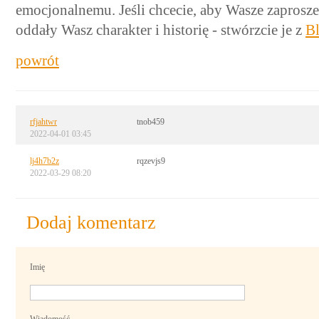
emocjonalnemu. Jeśli chcecie, aby Wasze zaprosze
oddały Wasz charakter i historię - stwórzcie je z
B
powrót
rfjahtwr
tnob459
2022-04-01 03:45
lj4h7b2z
rqzevjs9
2022-03-29 08:20
Dodaj komentarz
Imię