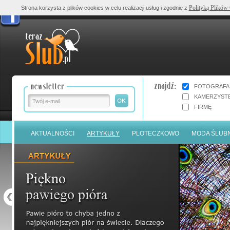
Polityką Plików
Strona korzysta z plików cookies w celu realizacji usług i zgodnie z
FOTOGRAFA
KAMERZYST
FIRMĘ
AKTUALNOŚCI
ARTYKUŁY
PLOTECZKOWO
MODA ŚLUB