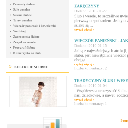
Prezenty ślubne
ZARĘCZYNY
Sale weselne
Dodano: 2010-01-27
Suknie ślubne
Ślub i wesele, to szczęśliwe uwie
Torty weselne
pierwszym spotkaniem. Jednym 
szlaku są ...
Wieczór panieński i kawalerski
czytaj więcej ›
Wodzirej
Zaproszenia ślubne
WIECZÓR PANIEŃSKI - JAK.
Zespół na wesele
Dodano: 2010-01-15
Fotograf ślubny
Jedną z najważniejszych atrakcji
Kamerzysta na ślub
ślubu, jest niewątpliwie wieczór 
obojga ...
czytaj więcej ›
KOLEKCJE ŚLUBNE
liczba komentarzy: 2
TRADYCYJNY ŚLUB I WES
Dodano: 2010-01-04
Współczesna uroczystość ślubna b
nasi dziadkowie, a nawet rodzice
czytaj więcej ›
liczba komentarzy: 1
Popr