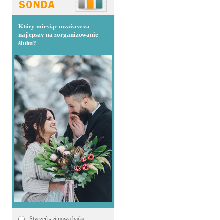
Który miesiąc uważasz za
najlepszy na zorganizowanie
ślubu?
Styczeń - zimowa bajka