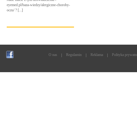
eyemed.pl/baza-wiedzy/alergiczne-choroby-
oczu/ ? [...]
O nas
Regulamin
Reklama
Polityka prywatn