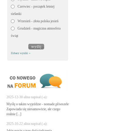
Czerwiec - początek letniej
sielanki
Wrzesień - złota polska jesień
Grudzień - magiczna atmosfera
świąt
Zobacz wyniki »
2025-12-30 alina napisał (-a):
Myślę o takim wyjeździe - nomade.pl/seszele
Zapowiada się niesamowicie, ale czego
realnie [...]
2025-10-22 alina napisał (-a):
Jakie macie z tym doświadczenia -