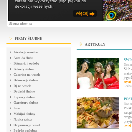
Strona główna
FIRMY ŚLUBNE
ARTYKUŁY
Atrakcje weselne
Auto do ślubu
ŚWI
Biżuteria i ozdoby
Dodan
Ślub 
Bukiety ślubne
ważny
Catering na wesele
jego 
Dekoracje ślubne
czytaj 
Dj na wesele
liczb
Dodatki ślubne
Fryzury ślubne
POST
Garnitury ślubne
Dodan
Polsk
Inne
zakąt
Makijaż ślubny
czego
Nauka tańca
przyję
Organizacja wesel
czytaj 
Podróż poślubna