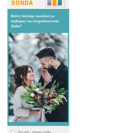
Który miesiąc uważasz za
najlepszy na zorganizowanie
ślubu?
Styczeń - zimowa bajka