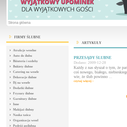
Strona główna
FIRMY ŚLUBNE
ARTYKUŁY
Atrakcje weselne
Auto do ślubu
PRZESĄDY ŚLUBNE
Biżuteria i ozdoby
Dodano: 2009-12-28
Bukiety ślubne
Każdy z nas słyszał o tym, że p
Catering na wesele
coś nowego, białego, niebieski
wie, że ślub powinno ...
Dekoracje ślubne
czytaj więcej ›
Dj na wesele
Dodatki ślubne
Fryzury ślubne
Garnitury ślubne
Inne
Makijaż ślubny
Nauka tańca
Organizacja wesel
Podróż poślubna