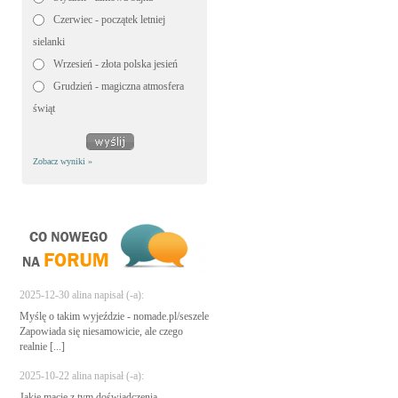
Czerwiec - początek letniej
sielanki
Wrzesień - złota polska jesień
Grudzień - magiczna atmosfera
świąt
Zobacz wyniki »
2025-12-30 alina napisał (-a):
Myślę o takim wyjeździe - nomade.pl/seszele
Zapowiada się niesamowicie, ale czego
realnie [...]
2025-10-22 alina napisał (-a):
Jakie macie z tym doświadczenia -