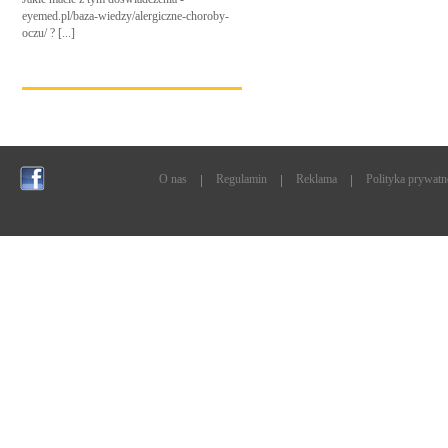
eyemed.pl/baza-wiedzy/alergiczne-choroby-
oczu/ ? [...]
O nas
Regulamin
Reklama
Polityka prywatn