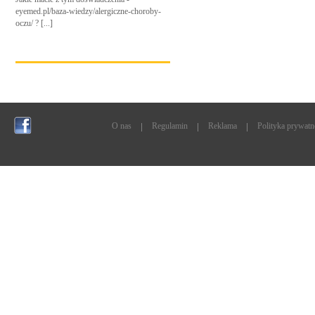
eyemed.pl/baza-wiedzy/alergiczne-choroby-
oczu/ ? [...]
O nas
Regulamin
Reklama
Polityka prywatn