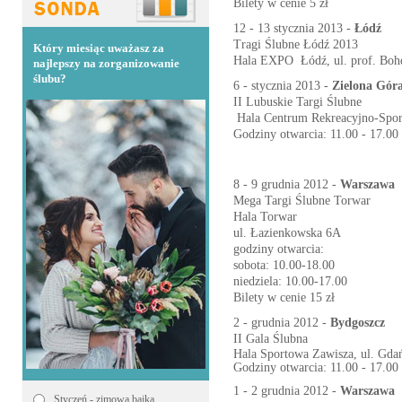
Bilety w cenie 5 zł
12 - 13 stycznia 2013 -
Łódź
Tragi Ślubne Łódź 2013
Który miesiąc uważasz za
Hala EXPO Łódź, ul. prof. Boh
najlepszy na zorganizowanie
ślubu?
6 - stycznia 2013 -
Zielona Gór
II Lubuskie Targi Ślubne
Hala Centrum Rekreacyjno-Spor
Godziny otwarcia:
11.00 - 17.00
8 - 9 grudnia 2012 -
Warszawa
Mega Targi Ślubne Torwar
Hala Torwar
ul. Łazienkowska 6A
godziny otwarcia:
sobota: 10.00-18.00
niedziela: 10.00-17.00
Bilety w cenie 15 zł
2 - grudnia 2012 -
Bydgoszcz
II Gala Ślubna
Hala Sportowa Zawisza, ul. Gda
Godziny otwarcia: 11.00 - 17.00
1 - 2 grudnia 2012 -
Warszawa
Styczeń - zimowa bajka