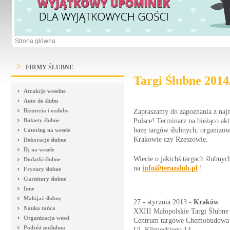
Strona główna
FIRMY ŚLUBNE
Targi Ślubne 2014
Atrakcje weselne
Auto do ślubu
Biżuteria i ozdoby
Zapraszamy do zapoznania z n
Bukiety ślubne
Polsce! Terminarz na bieżąco akt
bazę targów ślubnych, organizo
Catering na wesele
Krakowie czy Rzeszowie.
Dekoracje ślubne
Dj na wesele
Wiecie o jakichś targach ślubnyc
Dodatki ślubne
na
info@terazslub.pl
!
Fryzury ślubne
Garnitury ślubne
Inne
Makijaż ślubny
27 - stycznia 2013 -
Kraków
Nauka tańca
XXIII Małopolskie Targi Ślubne
Organizacja wesel
Centrum targowe Chemobudowa
Podróż poślubna
Ul. Klimeckiego 14