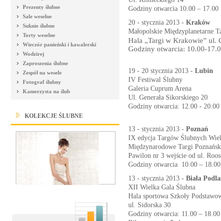
Prezenty ślubne
Godziny otwarcia 10.00 – 17.00
Sale weselne
20 - stycznia 2013 -
Kraków
Suknie ślubne
Małopolskie Międzyplanetarne T
Torty weselne
Hala „Targi w Krakowie” ul. 
Wieczór panieński i kawalerski
Godziny otwarcia: 10.00-17.
Wodzirej
Zaproszenia ślubne
19 - 20 stycznia 2013 -
Lubin
Zespół na wesele
IV Festiwal Ślubny
Fotograf ślubny
Galeria Cuprum Arena
Kamerzysta na ślub
Ul. Generała Sikorskiego 20
Godziny otwarcia: 12.00 - 20.00
KOLEKCJE ŚLUBNE
13 - stycznia 2013 -
Poznań
IX edycja Targów Ślubnych Wiel
Międzynarodowe Targi Poznańsk
Pawilon nr 3 wejście od ul. Roo
Godziny otwarcia 10.00 – 18.0
13 - stycznia 2013 -
Biała Podla
XII Wielka Gala Ślubna
Hala sportowa Szkoły Podstawo
ul. Sidorska 30
Godziny otwarcia: 11.00 – 18.00