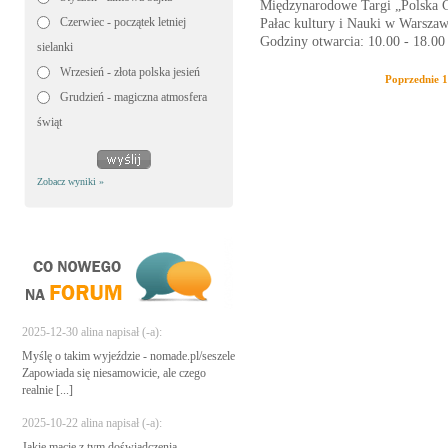
Międzynarodowe Targi „Polska 
Czerwiec - początek letniej
Pałac kultury i Nauki w Warszaw
Godziny otwarcia:
10.00 - 18.00
sielanki
Wrzesień - złota polska jesień
Poprzednie
1
Grudzień - magiczna atmosfera
świąt
Zobacz wyniki »
2025-12-30 alina napisał (-a):
Myślę o takim wyjeździe - nomade.pl/seszele
Zapowiada się niesamowicie, ale czego
realnie [...]
2025-10-22 alina napisał (-a):
Jakie macie z tym doświadczenia -