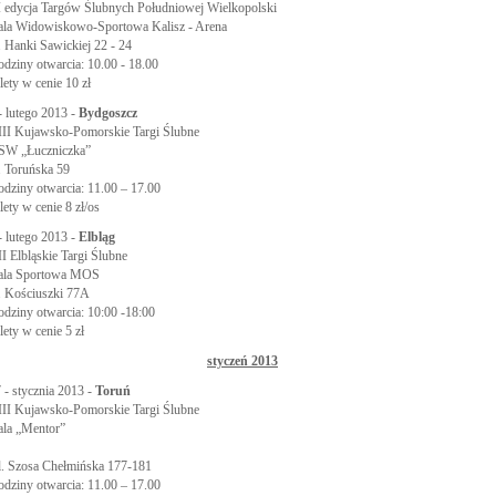
I edycja Targów Ślubnych Południowej Wielkopolski
la Widowiskowo-Sportowa Kalisz - Arena
. Hanki Sawickiej 22 - 24
dziny otwarcia: 10.00 - 18.00
lety w cenie 10 zł
- lutego 2013 -
Bydgoszcz
II Kujawsko-Pomorskie Targi Ślubne
SW „Łuczniczka”
. Toruńska 59
dziny otwarcia: 11.00 – 17.00
lety w cenie 8 zł/os
- lutego 2013 -
Elbląg
I Elbląskie Targi Ślubne
ala Sportowa MOS
. Kościuszki 77A
dziny otwarcia: 10:00 -18:00
lety w cenie 5 zł
styczeń 2013
 - stycznia 2013 -
Toruń
II Kujawsko-Pomorskie Targi Ślubne
la „Mentor”
. Szosa Chełmińska 177-181
dziny otwarcia: 11.00 – 17.00