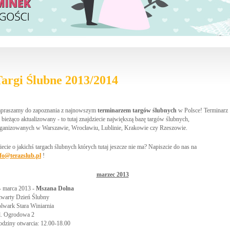
argi Ślubne 2013/2014
praszamy do zapoznania z najnowszym
terminarzem targów ślubnych
w Polsce! Terminarz
 bieżąco aktualizowany - to tutaj znajdziecie największą bazę targów ślubnych,
ganizowanych w Warszawie, Wrocławiu, Lublinie, Krakowie czy Rzeszowie.
ecie o jakichś targach ślubnych których tutaj jeszcze nie ma? Napiszcie do nas na
fo@terazslub.pl
!
marzec 2013
- marca 2013 -
Mszana Dolna
warty Dzień Ślubny
lwark Stara Winiarnia
l. Ogrodowa 2
dziny otwarcia: 12.00-18.00