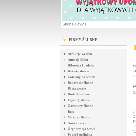
Strona główna
FIRMY ŚLUBNE
T
Atrakcje weselne
Auto do ślubu
Za
Biżuteria i ozdoby
na
Bukiety ślubne
or
Catering na wesele
Dekoracje ślubne
Wi
Dj na wesele
in
Dodatki ślubne
Fryzury ślubne
Garnitury ślubne
3 
Inne
Ot
Makijaż ślubny
Fo
Nauka tańca
u
Organizacja wesel
Go
Podróż poślubna