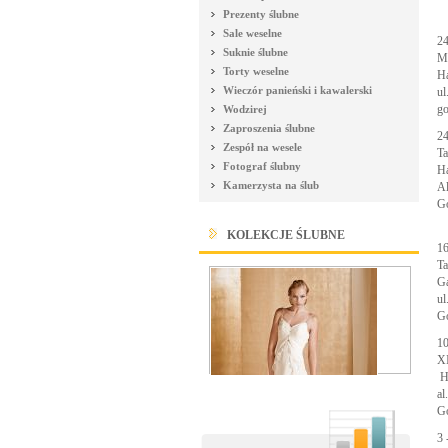
Prezenty ślubne
Sale weselne
24
Suknie ślubne
Mi
Torty weselne
Ha
Wieczór panieński i kawalerski
ul
go
Wodzirej
Zaproszenia ślubne
24
Zespół na wesele
Ta
Fotograf ślubny
H
Kamerzysta na ślub
Al
Go
KOLEKCJE ŚLUBNE
16
Ta
Ga
ul
Go
10
XI
H
al
Go
3 