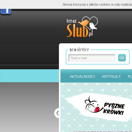
Strona korzysta z plików cookies w celu realizac
AKTUALNOŚCI
ARTYKUŁY
P