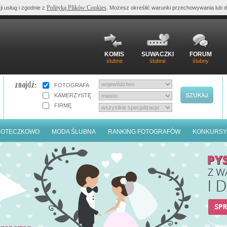
Polityką Plików Cookies
ji usług i zgodnie z
. Możesz określić warunki przechowywania lub d
KOMIS
SUWACZKI
FORUM
ślubne
ślubne
ślubny
FOTOGRAFA
KAMERZYSTĘ
FIRMĘ
LOTECZKOWO
MODA ŚLUBNA
RANKING FOTOGRAFÓW
KONKURSY