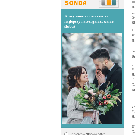
II
Ha
ul
Który miesiąc uważasz za
Go
najlepszy na zorganizowanie
Bi
ślubu?
3 
VI
H
ul
Go
Bi
3 
VI
H
ul
Go
Bi
27
VI
Ha
Ul
Go
Styczeń - zimowa bajka