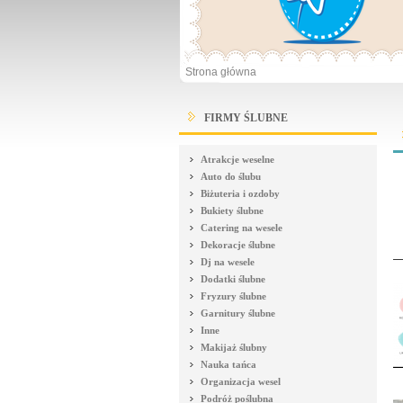
Strona główna
FIRMY ŚLUBNE
Atrakcje weselne
Auto do ślubu
Biżuteria i ozdoby
Bukiety ślubne
Catering na wesele
Dekoracje ślubne
Dj na wesele
Dodatki ślubne
Fryzury ślubne
Garnitury ślubne
Inne
Makijaż ślubny
Nauka tańca
Organizacja wesel
Podróż poślubna