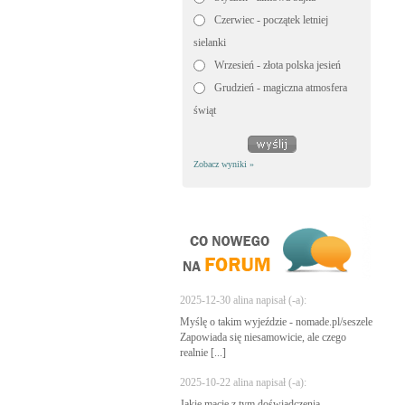
Czerwiec - początek letniej
sielanki
Wrzesień - złota polska jesień
Grudzień - magiczna atmosfera
świąt
Zobacz wyniki »
2025-12-30 alina napisał (-a):
Myślę o takim wyjeździe - nomade.pl/seszele
Zapowiada się niesamowicie, ale czego
realnie [...]
2025-10-22 alina napisał (-a):
Jakie macie z tym doświadczenia -