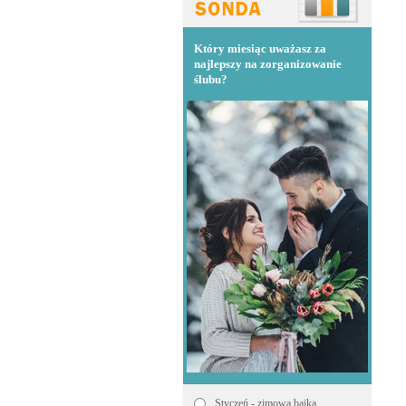
Który miesiąc uważasz za
najlepszy na zorganizowanie
ślubu?
Styczeń - zimowa bajka