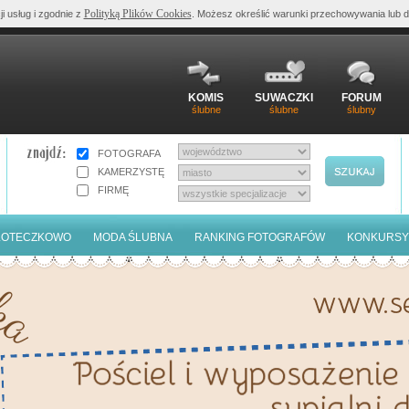
Polityką Plików Cookies
ji usług i zgodnie z
. Możesz określić warunki przechowywania lub d
KOMIS
SUWACZKI
FORUM
ślubne
ślubne
ślubny
FOTOGRAFA
KAMERZYSTĘ
FIRMĘ
LOTECZKOWO
MODA ŚLUBNA
RANKING FOTOGRAFÓW
KONKURSY