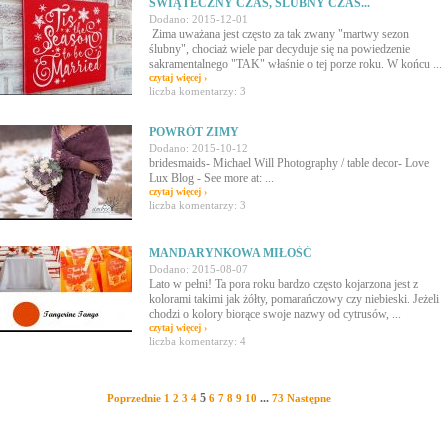
ŚWIĄTECZNY CZAS, ŚLUBNY CZAS...
Dodano: 2015-12-01
Zima uważana jest często za tak zwany "martwy sezon
ślubny", chociaż wiele par decyduje się na powiedzenie
sakramentalnego "TAK" właśnie o tej porze roku. W końcu ...
czytaj więcej ›
liczba komentarzy: 3
POWRÓT ZIMY
Dodano: 2015-10-12
bridesmaids- Michael Will Photography / table decor- Love
Lux Blog - See more at: ...
czytaj więcej ›
liczba komentarzy: 3
MANDARYNKOWA MIŁOŚĆ
Dodano: 2015-08-07
Lato w pełni! Ta pora roku bardzo często kojarzona jest z
kolorami takimi jak żółty, pomarańczowy czy niebieski. Jeżeli
chodzi o kolory biorące swoje nazwy od cytrusów, ...
czytaj więcej ›
liczba komentarzy: 4
5
...
Poprzednie
1
2
3
4
6
7
8
9
10
73
Następne