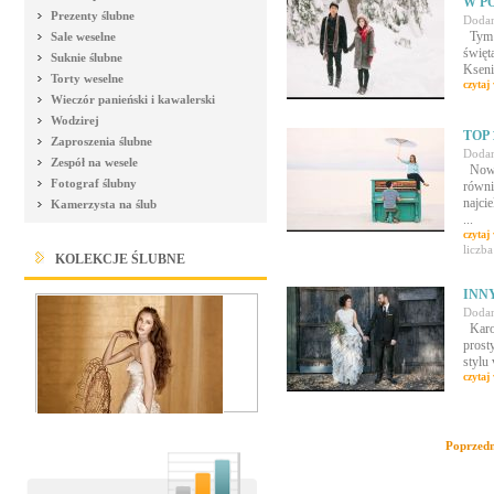
W P
Prezenty ślubne
Dodan
Tym r
Sale weselne
święt
Suknie ślubne
Kseni
Torty weselne
czytaj 
Wieczór panieński i kawalerski
Wodzirej
TOP
Zaproszenia ślubne
Dodan
Zespół na wesele
Nowy 
Fotograf ślubny
równi
najci
Kamerzysta na ślub
...
czytaj 
liczb
KOLEKCJE ŚLUBNE
INN
Dodan
Karoli
prost
stylu 
czytaj 
Poprzedn