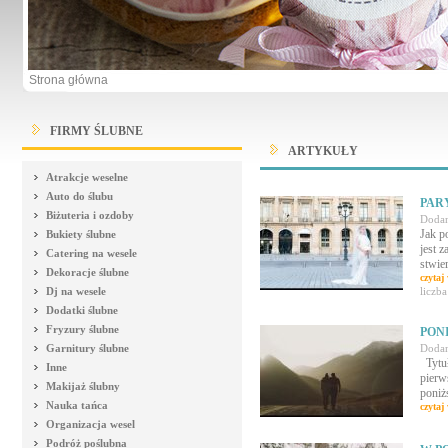
Strona główna
FIRMY ŚLUBNE
ARTYKUŁY
Atrakcje weselne
Auto do ślubu
PAR
Biżuteria i ozdoby
Dodan
Jak p
Bukiety ślubne
jest 
Catering na wesele
stwie
Dekoracje ślubne
czytaj 
Dj na wesele
liczb
Dodatki ślubne
Fryzury ślubne
PON
Garnitury ślubne
Dodan
Tytuł
Inne
pierws
Makijaż ślubny
poniż
Nauka tańca
czytaj 
Organizacja wesel
Podróż poślubna