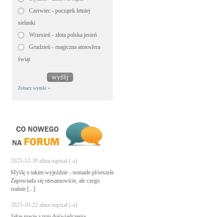
Czerwiec - początek letniej
sielanki
Wrzesień - złota polska jesień
Grudzień - magiczna atmosfera
świąt
Zobacz wyniki »
2025-12-30 alina napisał (-a):
Myślę o takim wyjeździe - nomade.pl/seszele
Zapowiada się niesamowicie, ale czego
realnie [...]
2025-10-22 alina napisał (-a):
Jakie macie z tym doświadczenia -