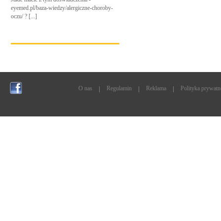
eyemed.pl/baza-wiedzy/alergiczne-choroby-
oczu/ ? [...]
O nas
Regulamin
Reklama
Polityka prywatn