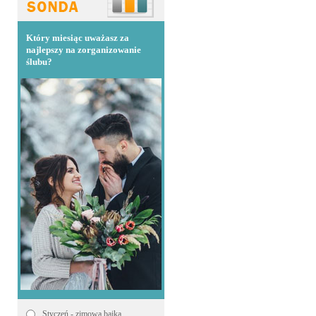
Który miesiąc uważasz za
najlepszy na zorganizowanie
ślubu?
Styczeń - zimowa bajka