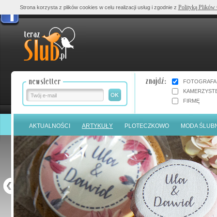
Polityką Plików
Strona korzysta z plików cookies w celu realizacji usług i zgodnie z
FOTOGRAFA
KAMERZYST
FIRMĘ
AKTUALNOŚCI
ARTYKUŁY
PLOTECZKOWO
MODA ŚLUB