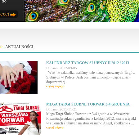
AKTUALNOŚCI
KALENDARZ TARGÓW ŚLUBNYCH 2012 / 2013
Dodano: 2012-09-05
Właśnie zaktualizowaliśmy kalendarz planowanych Targów
Ślubnych w Polsce. Jeśli coś nam umknęło - dajcie znać -
dopiszemy :)
czytaj więcej ›
MEGA TARGI ŚLUBNE TORWAR 3-4 GRUDNIA
Dodano: 2011-11-21
Mega Targi Ślubne Torwar już 3-4 grudnia w Warszawie
Prezentacja sukni i garniturów z kolekcji 2012, znane artystki
w sukniach ślubnych na stoisku marki Angel, spotkanie z ...
czytaj więcej ›