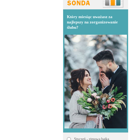
Który miesiąc uważasz za
najlepszy na zorganizowanie
ślubu?
Styczeń - zimowa bajka