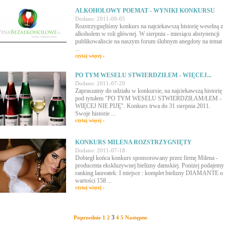
ALKOHOLOWY POEMAT - WYNIKI KONKURSU
Dodano: 2011-09-05
Rozstrzygnęliśmy konkurs na najciekawszą historię weselną z
alkoholem w roli głównej. W sierpniu - miesiącu abstynencji
publikowaliscie na naszym forum ślubnym anegdoty na temat
...
czytaj więcej ›
PO TYM WESELU STWIERDZIŁEM - WIĘCEJ...
Dodano: 2011-07-20
Zapraszamy do udziału w konkursie, na najciekawszą historię
pod tytułem "PO TYM WESELU STWIERDZIŁAM/ŁEM -
WIĘCEJ NIE PIJĘ". Konkurs trwa do 31 sierpnia 2011.
Swoje historie ...
czytaj więcej ›
KONKURS MILENA ROZSTRZYGNIĘTY
Dodano: 2011-07-18
Dobiegł końca konkurs sponsorowany przez firmę Milena -
producenta ekskluzywnej bielizny damskiej. Poniżej podajemy
ranking laureatek: I miejsce : komplet bielizny DIAMANTE o
wartości 158 ...
czytaj więcej ›
3
Poprzednie
1
2
4
5
Następne