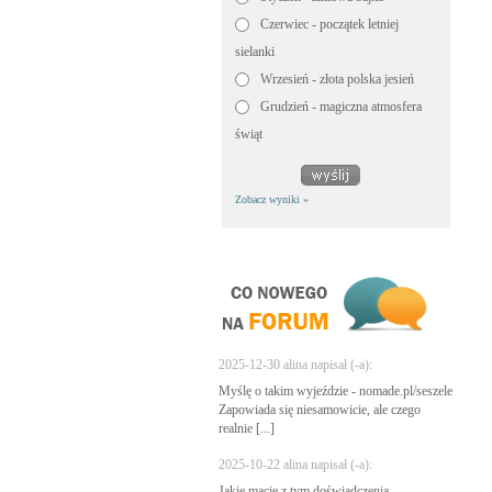
Czerwiec - początek letniej
sielanki
Wrzesień - złota polska jesień
Grudzień - magiczna atmosfera
świąt
Zobacz wyniki »
2025-12-30 alina napisał (-a):
Myślę o takim wyjeździe - nomade.pl/seszele
Zapowiada się niesamowicie, ale czego
realnie [...]
2025-10-22 alina napisał (-a):
Jakie macie z tym doświadczenia -