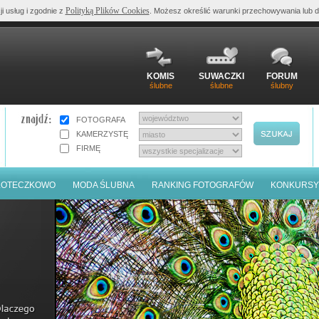
Polityką Plików Cookies
ji usług i zgodnie z
. Możesz określić warunki przechowywania lub d
KOMIS
SUWACZKI
FORUM
ślubne
ślubne
ślubny
FOTOGRAFA
KAMERZYSTĘ
FIRMĘ
LOTECZKOWO
MODA ŚLUBNA
RANKING FOTOGRAFÓW
KONKURSY