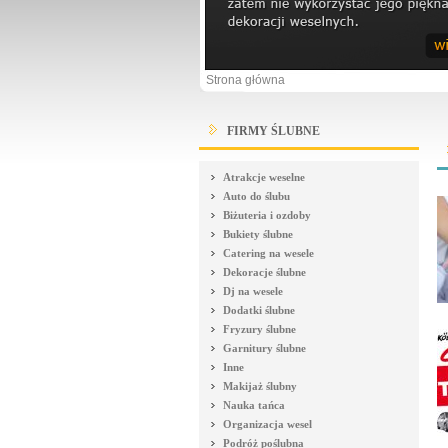
Strona główna
FIRMY ŚLUBNE
Atrakcje weselne
Auto do ślubu
Biżuteria i ozdoby
Bukiety ślubne
Catering na wesele
Dekoracje ślubne
Dj na wesele
Dodatki ślubne
Fryzury ślubne
Garnitury ślubne
Inne
Makijaż ślubny
Nauka tańca
Organizacja wesel
Podróż poślubna