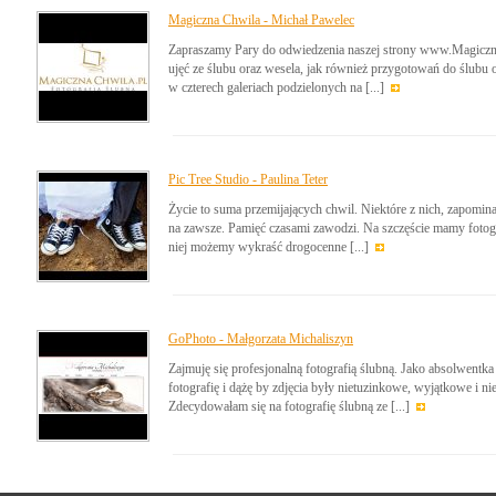
Magiczna Chwila - Michał Pawelec
Zapraszamy Pary do odwiedzenia naszej strony www.Magiczna
ujęć ze ślubu oraz wesela, jak również przygotowań do ślubu o
w czterech galeriach podzielonych na [...]
Pic Tree Studio - Paulina Teter
Życie to suma przemijających chwil. Niektóre z nich, zapomin
na zawsze. Pamięć czasami zawodzi. Na szczęście mamy fotogra
niej możemy wykraść drogocenne [...]
GoPhoto - Małgorzata Michaliszyn
Zajmuję się profesjonalną fotografią ślubną. Jako absolwent
fotografię i dążę by zdjęcia były nietuzinkowe, wyjątkowe i nie
Zdecydowałam się na fotografię ślubną ze [...]