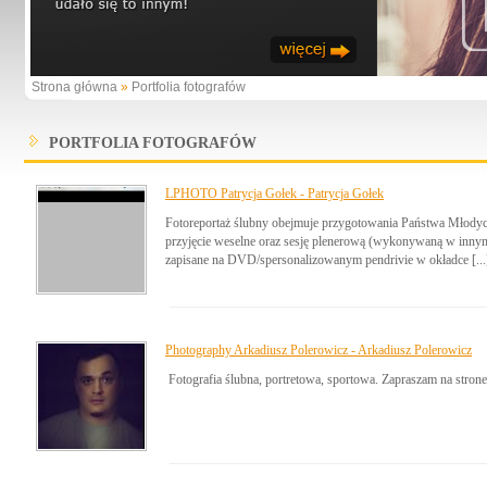
Strona główna
»
Portfolia fotografów
PORTFOLIA FOTOGRAFÓW
LPHOTO Patrycja Gołek - Patrycja Gołek
Fotoreportaż ślubny obejmuje przygotowania Państwa Młody
przyjęcie weselne oraz sesję plenerową (wykonywaną w innym d
zapisane na DVD/spersonalizowanym pendrivie w okładce [...
Photography Arkadiusz Polerowicz - Arkadiusz Polerowicz
Fotografia ślubna, portretowa, sportowa. Zapraszam na stro