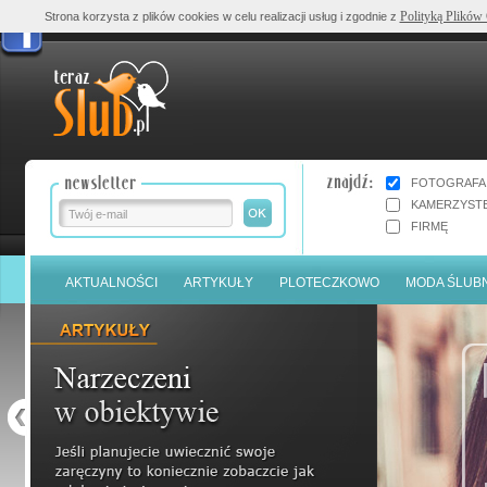
Polityką Plików
Strona korzysta z plików cookies w celu realizacji usług i zgodnie z
FOTOGRAFA
KAMERZYST
FIRMĘ
AKTUALNOŚCI
ARTYKUŁY
PLOTECZKOWO
MODA ŚLUB