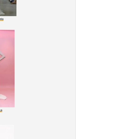
nta
ka