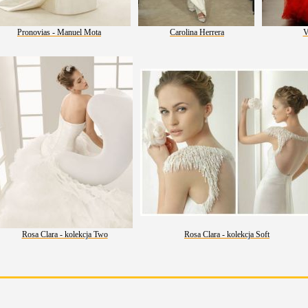
Pronovias - Manuel Mota
Carolina Herrera
V
Rosa Clara - kolekcja Two
Rosa Clara - kolekcja Soft