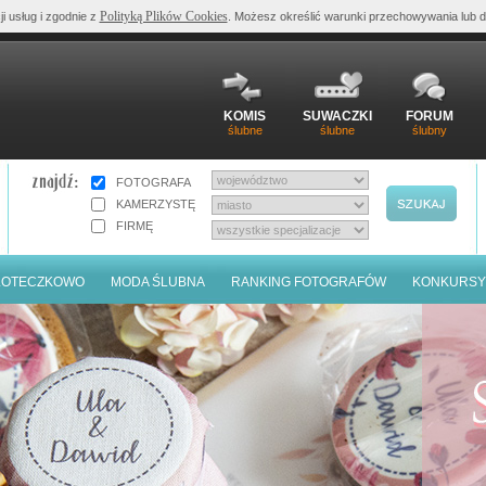
Polityką Plików Cookies
ji usług i zgodnie z
. Możesz określić warunki przechowywania lub d
KOMIS
SUWACZKI
FORUM
ślubne
ślubne
ślubny
FOTOGRAFA
KAMERZYSTĘ
FIRMĘ
LOTECZKOWO
MODA ŚLUBNA
RANKING FOTOGRAFÓW
KONKURSY