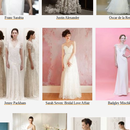
Franc Sarabia
Justin Alexander
Oscar de la Re
Jenny Packham
Sarah Seven: Bridal Love Affair
Badgley Misch