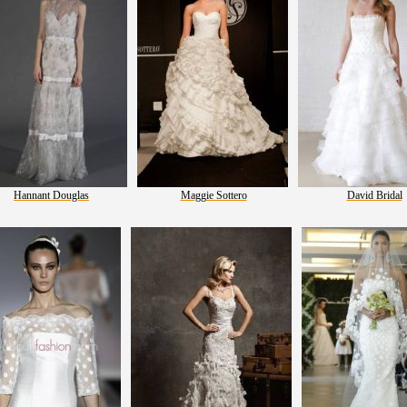
Hannant Douglas
Maggie Sottero
David Bridal