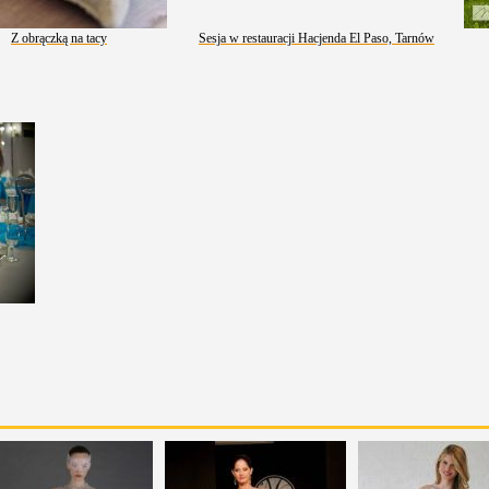
Z obrączką na tacy
Sesja w restauracji Hacjenda El Paso, Tarnów