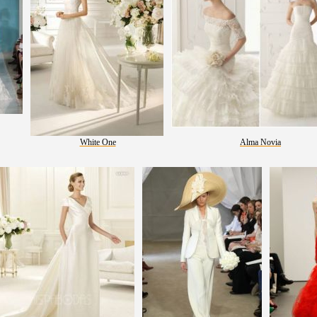
White One
Alma Novia