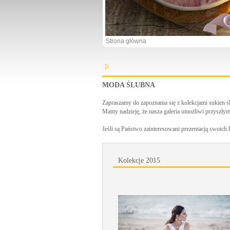
Strona główna
MODA ŚLUBNA
Zapraszamy do zapoznania się z kolekcjami sukien 
Mamy nadzieję, że nasza galeria umożliwi przyszły
Jeśli są Państwo zainteresowani prezentacją swoich
Kolekcje 2015