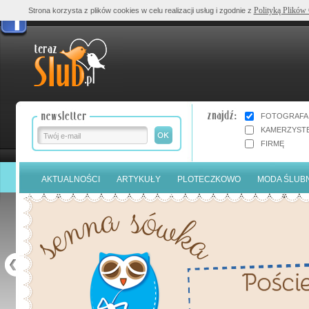
Polityką Plików
Strona korzysta z plików cookies w celu realizacji usług i zgodnie z
FOTOGRAFA
KAMERZYST
FIRMĘ
AKTUALNOŚCI
ARTYKUŁY
PLOTECZKOWO
MODA ŚLUB