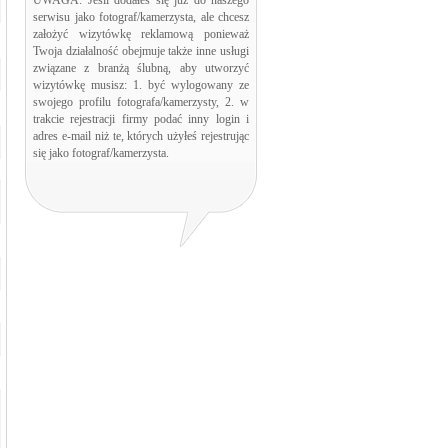
UWAGA: Jeśli dodałeś się już do naszego
serwisu jako fotograf/kamerzysta, ale chcesz
założyć wizytówkę reklamową ponieważ
Twoja działalność obejmuje także inne usługi
związane z branżą ślubną, aby utworzyć
wizytówkę musisz: 1. być wylogowany ze
swojego profilu fotografa/kamerzysty, 2. w
trakcie rejestracji firmy podać inny login i
adres e-mail niż te, których użyłeś rejestrując
się jako fotograf/kamerzysta.