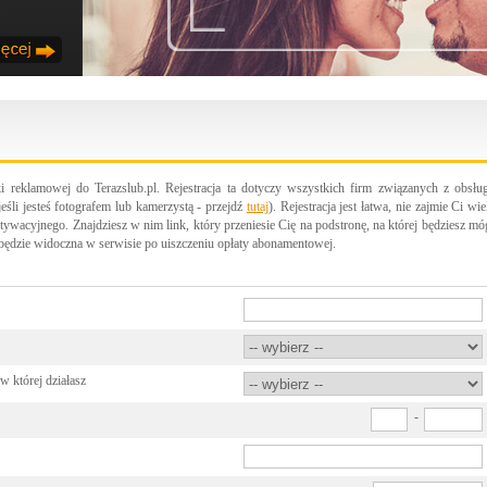
eklamowej do Terazslub.pl. Rejestracja ta dotyczy wszystkich firm związanych z obsłu
eśli jesteś fotografem lub kamerzystą - przejdź
tutaj
). Rejestracja jest łatwa, nie zajmie Ci wie
tywacyjnego. Znajdziesz w nim link, który przeniesie Cię na podstronę, na której będziesz mó
ędzie widoczna w serwisie po uiszczeniu opłaty abonamentowej.
której działasz
-