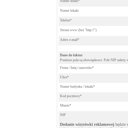
Numer domu*
Numer lokalu
Telefon*
Strona www (bez "http://")
Adres e-mail*
Dane do faktur
Poniższe pola są obowiązkowe. Pole NIP należy wy
Firma / Imię i nazwisko*
Ulica*
Numer budynku / lokalu*
Kod pocztowy*
Miasto*
NIP
Dodanie wizytówki reklamowej
będzie 