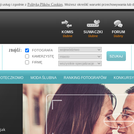
Polityką Plików Cookies
ji usług i zgodnie z
. Możesz określić warunki przechowywania lub d
KOMIS
SUWACZKI
FORUM
ślubne
ślubne
ślubny
FOTOGRAFA
KAMERZYSTĘ
FIRMĘ
LOTECZKOWO
MODA ŚLUBNA
RANKING FOTOGRAFÓW
KONKURSY