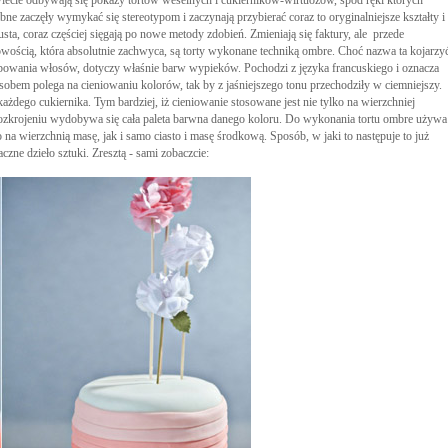
wiecie odbywają się pokazy tortów weselnych i cukierników-wirtuozów, spod ręki których
bne zaczęły wymykać się stereotypom i zaczynają przybierać coraz to oryginalniejsze kształty i
sta, coraz częściej sięgają po nowe metody zdobień. Zmieniają się faktury, ale przede
cią, która absolutnie zachwyca, są torty wykonane techniką ombre. Choć nazwa ta kojarzy
arbowania włosów, dotyczy właśnie barw wypieków. Pochodzi z języka francuskiego i oznacza
sobem polega na cieniowaniu kolorów, tak by z jaśniejszego tonu przechodziły w ciemniejszy.
dego cukiernika. Tym bardziej, iż cieniowanie stosowane jest nie tylko na wierzchniej
o rozkrojeniu wydobywa się cała paleta barwna danego koloru. Do wykonania tortu ombre używa
 na wierzchnią masę, jak i samo ciasto i masę środkową. Sposób, w jaki to następuje to już
czne dzieło sztuki. Zresztą - sami zobaczcie: