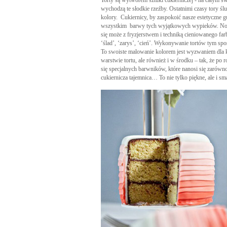
Torty są wytworem sztuki cukierniczej - na całym ś
wychodzą te słodkie rzeźby. Ostatnimi czasy tory ślu
kolory. Cukiernicy, by zaspokoić nasze estetyczne gu
wszystkim barwy tych wyjątkowych wypieków. Nowoś
się może z fryzjerstwem i techniką cieniowanego f
‘ślad’, ‘zarys’, ‘cień’. Wykonywanie tortów tym spo
To swoiste malowanie kolorem jest wyzwaniem dla każ
warstwie tortu, ale również i w środku – tak, że p
się specjalnych barwników, które nanosi się zarówno
cukiernicza tajemnica… To nie tylko piękne, ale i sma