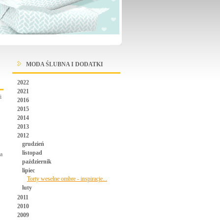
MODA ŚLUBNA I DODATKI
2022
2021
i
2016
2015
2014
2013
2012
grudzień
listopad
a
październik
lipiec
Torty weselne ombre - inspiracje...
luty
2011
2010
2009