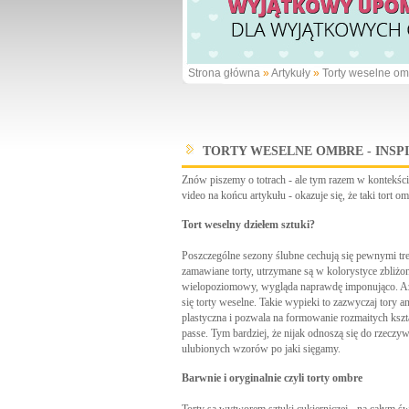
Strona główna
»
Artykuły
»
Torty weselne omb
TORTY WESELNE OMBRE - INSPI
Znów piszemy o totrach - ale tym razem w kontekści
video na końcu artykułu - okazuje się, że taki tort 
Tort weselny dziełem sztuki?
Poszczególne sezony ślubne cechują się pewnymi tr
zamawiane torty, utrzymane są w kolorystyce zbliżon
wielopoziomowy, wygląda naprawdę imponująco. Ażur
się torty weselne. Takie wypieki to zazwyczaj tory a
plastyczna i pozwala na formowanie rozmaitych kszt
passe. Tym bardziej, że nijak odnoszą się do rzeczyw
ulubionych wzorów po jaki sięgamy.
Barwnie i oryginalnie czyli torty ombre