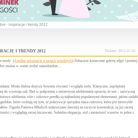
re - inspiracje i trendy 2012
RACJE I TRENDY 2012
Dodano: 2012-07-05
e mody :) (
ogólne informacje o tortach weselnych
) Zobaczcie koniecznie galerię zdjęć i poniżej 
ombre można w sumie zrobić samodzielnie...
endami. Moda ślubna dotyczy bowiem również i wyglądu tortu. Klasyczne, najchętniej
ej do wystroju sali. Biel w połączeniu z misternymi zdobieniami sprawia, że tort – zazwyczaj
owe zdobienia, róże i cukrowe perełki są najbardziej popularnymi elementami, jakimi ozdabi
ngielskie, które cechują się tym, ze pokrywa je specjalna masa cukrowa, która jest niezwykle
ałtów. Figurki Państwa Młodych umieszczane dawniej na szczycie konstrukcji, są już raczej
istości i wyglądają raczej kiczowato. Subtelna elegancja, styl i misterność wzorów to jeden z