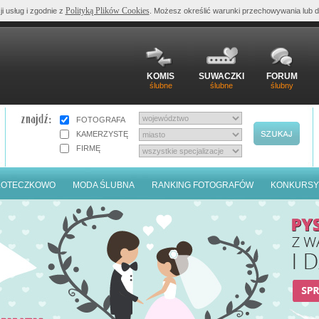
Polityką Plików Cookies
ji usług i zgodnie z
. Możesz określić warunki przechowywania lub d
KOMIS
SUWACZKI
FORUM
ślubne
ślubne
ślubny
FOTOGRAFA
KAMERZYSTĘ
FIRMĘ
LOTECZKOWO
MODA ŚLUBNA
RANKING FOTOGRAFÓW
KONKURSY