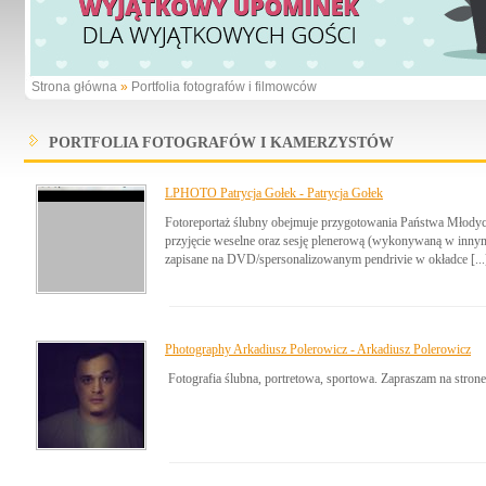
Strona główna
»
Portfolia fotografów i filmowców
PORTFOLIA FOTOGRAFÓW I KAMERZYSTÓW
LPHOTO Patrycja Gołek - Patrycja Gołek
Fotoreportaż ślubny obejmuje przygotowania Państwa Młody
przyjęcie weselne oraz sesję plenerową (wykonywaną w innym d
zapisane na DVD/spersonalizowanym pendrivie w okładce [...
Photography Arkadiusz Polerowicz - Arkadiusz Polerowicz
Fotografia ślubna, portretowa, sportowa. Zapraszam na stro