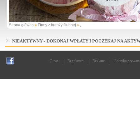
Strona główna
»
Firmy z branży ślubnej
»
,
NIEAKTYWNY - DOKONAJ WPŁATY I POCZEKAJ NA AKTYW
O nas
Regulamin
Reklama
Polityka prywatn