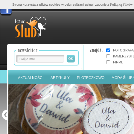
Polityką Plików
Strona korzysta z plików cookies w celu realizacji usług i zgodnie z
FOTOGRAFA
KAMERZYST
FIRMĘ
AKTUALNOŚCI
ARTYKUŁY
PLOTECZKOWO
MODA ŚLUB