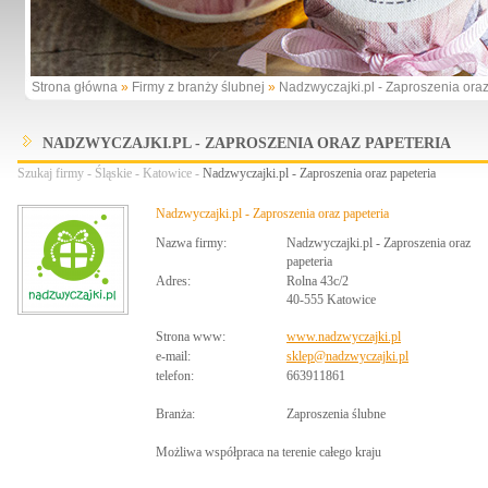
Strona główna
»
Firmy z branży ślubnej
»
Nadzwyczajki.pl - Zaproszenia oraz
NADZWYCZAJKI.PL - ZAPROSZENIA ORAZ PAPETERIA
Szukaj firmy
-
Śląskie
-
Katowice
-
Nadzwyczajki.pl - Zaproszenia oraz papeteria
Nadzwyczajki.pl - Zaproszenia oraz papeteria
Nazwa firmy:
Nadzwyczajki.pl - Zaproszenia oraz
papeteria
Adres:
Rolna 43c/2
40-555 Katowice
Strona www:
www.nadzwyczajki.pl
e-mail:
sklep@nadzwyczajki.pl
telefon:
663911861
Branża:
Zaproszenia ślubne
Możliwa współpraca na terenie całego kraju