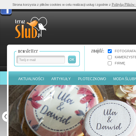
Polityką Plików
Strona korzysta z plików cookies w celu realizacji usług i zgodnie z
FOTOGRAFA
KAMERZYST
FIRMĘ
AKTUALNOŚCI
ARTYKUŁY
PLOTECZKOWO
MODA ŚLUB