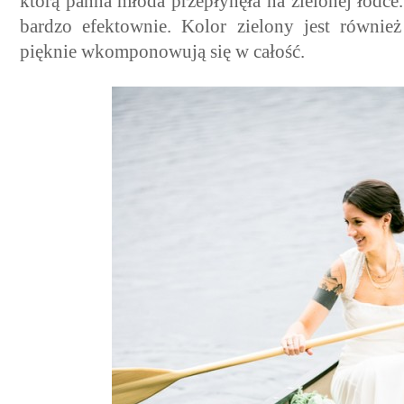
którą panna młoda przepłynęła na zielonej łódce
bardzo efektownie. Kolor zielony jest równie
pięknie wkomponowują się w całość.