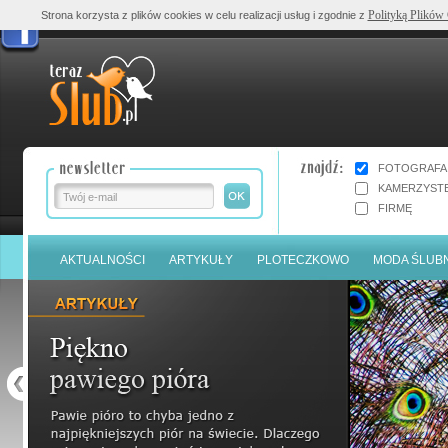
Polityką Plików
Strona korzysta z plików cookies w celu realizacji usług i zgodnie z
FOTOGRAFA
KAMERZYST
FIRMĘ
AKTUALNOŚCI
ARTYKUŁY
PLOTECZKOWO
MODA ŚLUB