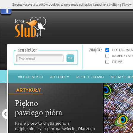
Polityką Plików
Strona korzysta z plików cookies w celu realizacji usług i zgodnie z
FOTOGRAFA
KAMERZYST
FIRMĘ
AKTUALNOŚCI
ARTYKUŁY
PLOTECZKOWO
MODA ŚLUB