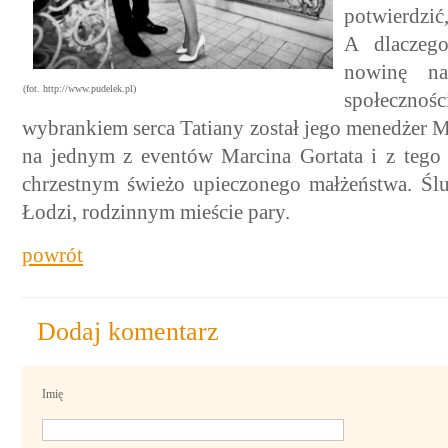
potwierdzić
A dlaczego
nowinę n
(fot. http://www.pudelek.pl)
społeczn
wybrankiem serca Tatiany został jego menedżer Mi
na jednym z eventów Marcina Gortata i z tego
chrzestnym świeżo upieczonego małżeństwa. Śl
Łodzi, rodzinnym mieście pary.
powrót
Dodaj komentarz
Imię