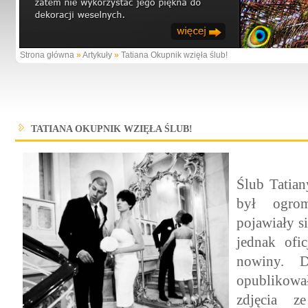
Strona główna
»
Artykuły
»
Tatiana Okupnik wzięła ślub!
TATIANA OKUPNIK WZIĘŁA ŚLUB!
Ślub Tatia
był ogro
pojawiały s
jednak ofic
nowiny. D
opublikowa
zdjęcia z