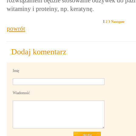
rozwiązaniem będzie stosowanie odżywek do paz
witaminy i proteiny, np. keratynę.
1
2
3
Następne
powrót
Dodaj komentarz
Imię
Wiadomość