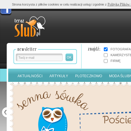
Polityką Plików
Strona korzysta z plików cookies w celu realizacji usług i zgodnie z
FOTOGRAFA
KAMERZYST
FIRMĘ
AKTUALNOŚCI
ARTYKUŁY
PLOTECZKOWO
MODA ŚLUB