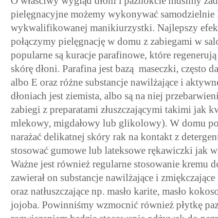
O właściwy wygląd dłoni i paznokcie musimy zadb
pielęgnacyjne możemy wykonywać samodzielnie l
wykwalifikowanej manikiurzystki. Najlepszy efe
połączymy pielęgnację w domu z zabiegami w sa
popularne są kuracje parafinowe, które regeneruj
skórę dłoni. Parafina jest bazą maseczki, często 
albo E oraz różne substancje nawilżające i aktywne
dłoniach jest ziemista, albo są na niej przebarwi
zabiegi z preparatami złuszczającymi takimi jak
mlekowy, migdałowy lub glikolowy). W domu pow
narażać delikatnej skóry rak na kontakt z detergent
stosować gumowe lub lateksowe rękawiczki jak 
Ważne jest również regularne stosowanie kremu 
zawierał on substancje nawilżające i zmiękczające
oraz natłuszczające np. masło karite, masło kokos
jojoba. Powinniśmy wzmocnić również płytkę pa