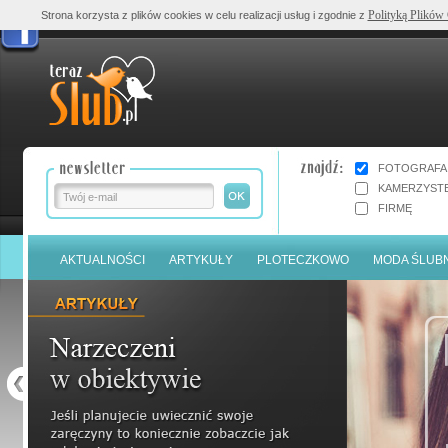
Polityką Plików
Strona korzysta z plików cookies w celu realizacji usług i zgodnie z
FOTOGRAFA
KAMERZYST
FIRMĘ
AKTUALNOŚCI
ARTYKUŁY
PLOTECZKOWO
MODA ŚLUB