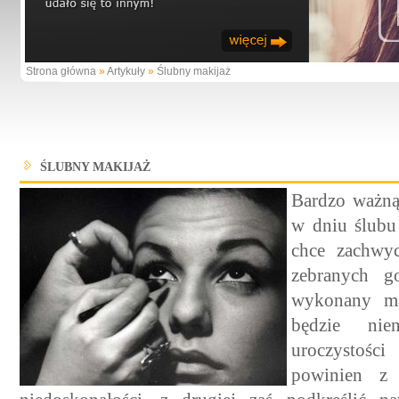
Strona główna
»
Artykuły
»
Ślubny makijaż
ŚLUBNY MAKIJAŻ
Bardzo ważną
w dniu ślubu 
chce zachwy
zebranych g
wykonany ma
będzie nie
uroczystośc
powinien z 