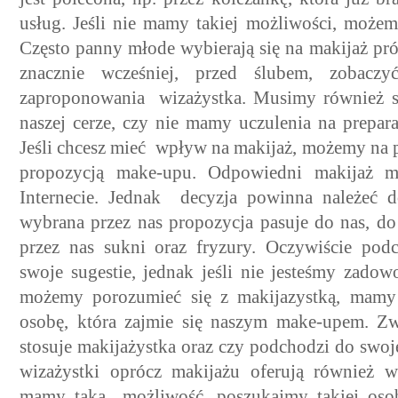
usług. Jeśli nie mamy takiej możliwości, możemy
Często panny młode wybierają się na makijaż p
znacznie wcześniej, przed ślubem, zobac
zaproponowania wizażystka. Musimy również sp
naszej cerze, czy nie mamy uczulenia na prepar
Jeśli chcesz mieć wpływ na makijaż, możemy na p
propozycją make-upu. Odpowiedni makijaż m
Internecie. Jednak decyzja powinna należeć d
wybrana przez nas propozycja pasuje do nas, d
przez nas sukni oraz fryzury. Oczywiście pod
swoje sugestie, jednak jeśli nie jesteśmy zado
możemy porozumieć się z makijazystką, mamy j
osobę, która zajmie się naszym make-upem. Z
stosuje makijażystka oraz czy podchodzi do swoje
wizażystki oprócz makijażu oferują również wy
mamy taką możliwość, poszukajmy takiej osoby