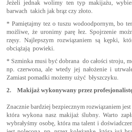
Jeżeli jednak wolimy ten typ makijażu, wybie
barwach takich jak brąz czy złoto.
* Pamiętajmy tez o tuszu wodoodpornym, bo ten
możliwe, że uronimy parę łez. Spojrzenie możn
rzęsy. Najlepszym rozwiązaniem są kępki, któ
obciążają powieki.
* Szminka musi być dobrana do całości stroju, 
np. czerwona, ale wtedy jej nałożenie i utrwa
Zamiast pomadki możemy użyć błyszczyku.
2. Makijaż wykonywany przez profesjonalistę
Znacznie bardziej bezpiecznym rozwiązaniem jest w
która wykona nasz makijaż ślubny. Warto zapł
wybrałyśmy osobę, która ma talent i doświadczen
jest polecona, np. przez koleżankę, która już br