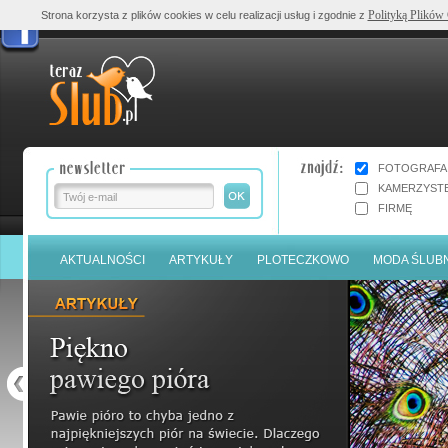
Polityką Plików
Strona korzysta z plików cookies w celu realizacji usług i zgodnie z
FOTOGRAFA
KAMERZYST
FIRMĘ
AKTUALNOŚCI
ARTYKUŁY
PLOTECZKOWO
MODA ŚLUB