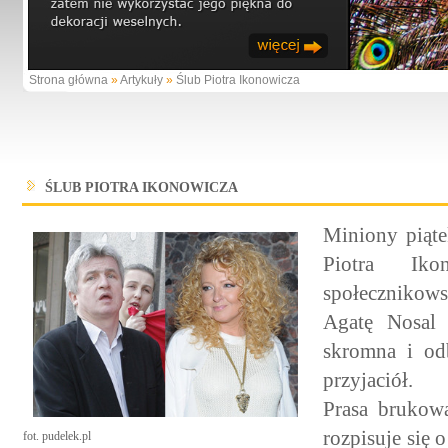
Strona główna
»
Artykuły
»
Ślub Piotra Ikonowicza
ŚLUB PIOTRA IKONOWICZA
Miniony piąt
Piotra Ik
społecznikows
Agatę Nosal 
skromna i odb
przyjaciół.
Prasa brukowa
rozpisuje się o
fot. pudelek.pl