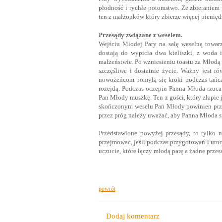
płodność i rychłe potomstwo. Ze zbieraniem 
ten z małżonków który zbierze więcej pienięd
Przesądy związane z weselem.
Wejściu Młodej Pary na salę weselną towar
dostają do wypicia dwa kieliszki, z woda 
małżeństwie. Po wzniesieniu toastu za Młodą P
szczęśliwe i dostatnie życie. Ważny jest ró
nowożeńcom pomylą się kroki podczas tańca
rozejdą. Podczas oczepin Panna Młoda rzuca z
Pan Młody muszkę. Ten z gości, który złapie
skończonym weselu Pan Młody powinien prze
przez próg należy uważać, aby Panna Młoda się
Przedstawione powyżej przesądy, to tylko n
przejmować, jeśli podczas przygotowań i uro
uczucie, które łączy młodą parę a żadne prz
powrót
Dodaj komentarz