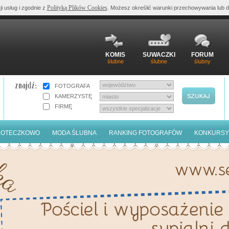
Polityką Plików Cookies
ji usług i zgodnie z
. Możesz określić warunki przechowywania lub d
KOMIS
SUWACZKI
FORUM
ślubne
ślubne
ślubny
FOTOGRAFA
KAMERZYSTĘ
FIRMĘ
LOTECZKOWO
MODA ŚLUBNA
RANKING FOTOGRAFÓW
KONKURSY