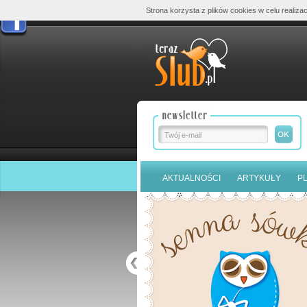
Strona korzysta z plików cookies w celu realizac
AKTUALNOŚCI
ARTYKUŁY
P