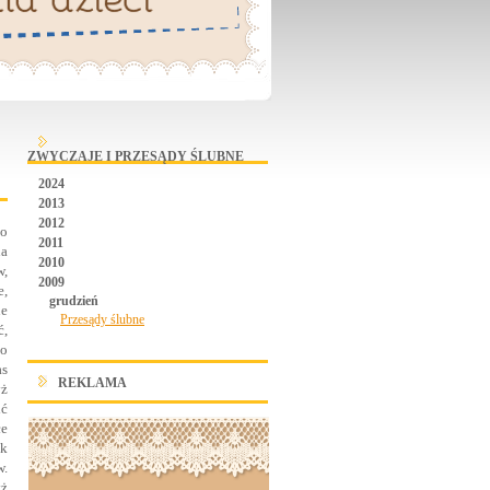
ZWYCZAJE I PRZESĄDY ŚLUBNE
2024
2013
2012
go
2011
na
2010
w,
2009
e,
grudzień
ne
Przesądy ślubne
ć,
po
as
REKLAMA
yż
ić
ce
ek
w.
yż