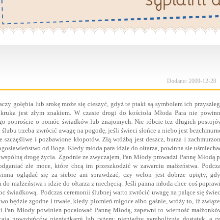
Dodano: 2009-12-28
aczy gołębia lub srokę może się cieszyć, gdyż te ptaki są symbolem ich przyszłe
 kruka jest złym znakiem. W czasie drogi do kościoła Młoda Para nie powin
ego poproście o pomóc świadków lub znajomych. Nie róbcie tez długich postojó
ślubu trzeba zwrócić uwagę na pogodę, jeśli świeci słońce a niebo jest bezchmurn
e szczęśliwe i pozbawione kłopotów. Złą wróżbą jest deszcz, burza i zachmurzo
ogosławieństwo od Boga. Kiedy młoda para idzie do ołtarza, powinna sie uśmiecha
ch wspólną drogę życia. Zgodnie ze zwyczajem, Pan Młody prowadzi Pannę Młodą 
 odganiać złe moce, które chcą im przeszkodzić w zawarciu małżeństwa. Podcz
inna oglądać się za siebie ani sprawdzać, czy welon jest dobrze upięty, gd
a do małżeństwa i idzie do ołtarza z niechęcią. Jeśli panna młoda chce coś popraw
c świadkową. Podczas ceremonii ślubnej warto zwrócić uwagę na palące się świe
stwo będzie zgodne i trwałe, kiedy płomień migoce albo gaśnie, wróży to, iż związ
ści Pan Młody powinien pocałować Pannę Młodą, zapewni to wierność małżonkó
cają nowożeńców pieniążkami lub ryżem: pieniądze symbolizują dostatek, a r