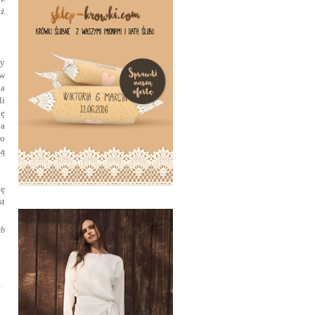
iż
cy
 w
ka
li
ię
 a
Po
zą
ię
st
ub