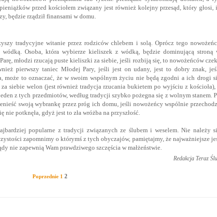
pieniążków przed kościołem związany jest również kolejny przesąd, który głosi, 
zy, będzie rządził finansami w domu.
zyszy tradycyjne witanie przez rodziców chlebem i solą. Oprócz tego nowożeń
i wódką. Osoba, która wybierze kieliszek z wódką, będzie dominującą stroną
arę, młodzi rzucają puste kieliszki za siebie, jeśli rozbiją się, to nowożeńców cze
wnież pierwszy taniec Młodej Pary, jeśli jest on udany, jest to dobry znak, jeś
, może to oznaczać, że w swoim wspólnym życiu nie będą zgodni a ich drogi s
a siebie welon (jest również tradycja rzucania bukietem po wyjściu z kościoła),
 jeden z tych przedmiotów, według tradycji szybko pożegna się z wolnym stanem. 
nieść swoją wybrankę przez próg ich domu, jeśli nowożeńcy wspólnie przechod
 nie potknęła, gdyż jest to zła wróżba na przyszłość.
ajbardziej popularne z tradycji związanych ze ślubem i weselem. Nie należy s
czystości zapomnimy o którymś z tych obyczajów, pamiętajmy, że najważniejsze je
esądy nie zapewnią Wam prawdziwego szczęścia w małżeństwie.
Redakcja Teraz Śl
2
Poprzednie
1