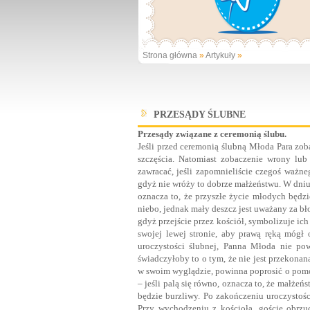
Strona główna
»
Artykuły
»
PRZESĄDY ŚLUBNE
Przesądy związane z ceremonią ślubu.
Jeśli przed ceremonią ślubną Młoda Para zob
szczęścia. Natomiast zobaczenie wrony lub
zawracać, jeśli zapomnieliście czegoś ważn
gdyż nie wróży to dobrze małżeństwu. W dniu 
oznacza to, że przyszłe życie młodych będzi
niebo, jednak mały deszcz jest uważany za bł
gdyż przejście przez kościół, symbolizuje i
swojej lewej stronie, aby prawą ręką mógł
uroczystości ślubnej, Panna Młoda nie pow
świadczyłoby to o tym, że nie jest przekonan
w swoim wyglądzie, powinna poprosić o pomo
– jeśli palą się równo, oznacza to, że małżeń
będzie burzliwy. Po zakończeniu uroczysto
Przy wychodzeniu z kościoła, goście obrzu