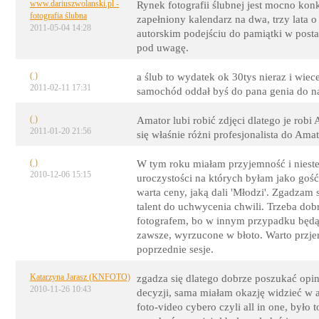
www.dariuszwolanski.pl -
Rynek fotografii ślubnej jest mocno kon
fotografia ślubna
zapełniony kalendarz na dwa, trzy lata
2011-05-04 14:28
autorskim podejściu do pamiątki w posta
pod uwagę.
( )
a ślub to wydatek ok 30tys nieraz i wiec
2011-02-11 17:31
samochód oddał byś do pana genia do 
( )
Amator lubi robić zdjęci dlatego je robi A
2011-01-20 21:56
się właśnie różni profesjonalista do Amat
( )
W tym roku miałam przyjemność i nieste
2010-12-06 15:15
uroczystości na których byłam jako gość.
warta ceny, jaką dali 'Młodzi'. Zgadzam 
talent do uchwycenia chwili. Trzeba dob
fotografem, bo w innym przypadku będą 
zawsze, wyrzucone w błoto. Warto przjerze
poprzednie sesje.
Katarzyna Jarasz (KNFOTO)
zgadza się dlatego dobrze poszukać opini
2010-11-26 10:43
decyzji, sama miałam okazję widzieć w ak
foto-video cybero czyli all in one, było 