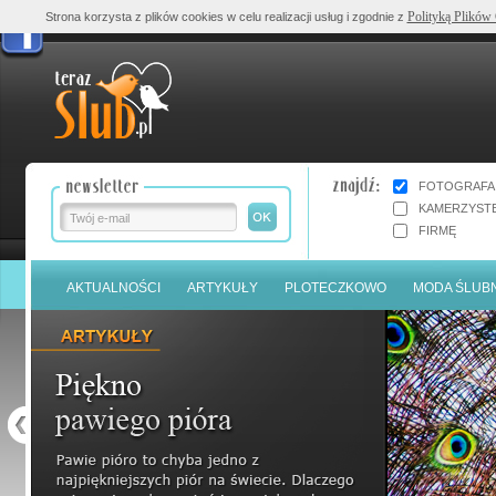
Polityką Plików
Strona korzysta z plików cookies w celu realizacji usług i zgodnie z
FOTOGRAFA
KAMERZYST
FIRMĘ
AKTUALNOŚCI
ARTYKUŁY
PLOTECZKOWO
MODA ŚLUB