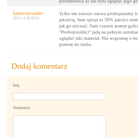
przedmówca aż żal było oglądać jego go
Kamerzysta weselny
Tylko nie zawsze nazwa profesjonalny fo
2010-11-26 09:51
jakością. Sam sprzęt to 50% jakości mate
jak go używać. Sam czasem jestem gości
"Profesjonaliści" jadą na pełnym automac
oglądać taki materiał. Nie wspomnę o 
pomstę do nieba.
Dodaj komentarz
Imię
Wiadomość