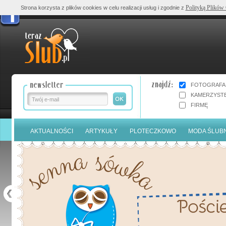
Polityką Plików
Strona korzysta z plików cookies w celu realizacji usług i zgodnie z
FOTOGRAFA
KAMERZYST
FIRMĘ
AKTUALNOŚCI
ARTYKUŁY
PLOTECZKOWO
MODA ŚLUB