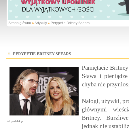
Strona główna
»
Artykuły
»
Perypetie Britney Spears
PERYPETIE BRITNEY SPEARS
Pamiętacie Britney
Sława i pieniądze
chyba nie przynios
Nałogi, używki, pr
głównymi wieści
Britney. Burzliw
fot. pudelek.pl
jednak nie ustabi