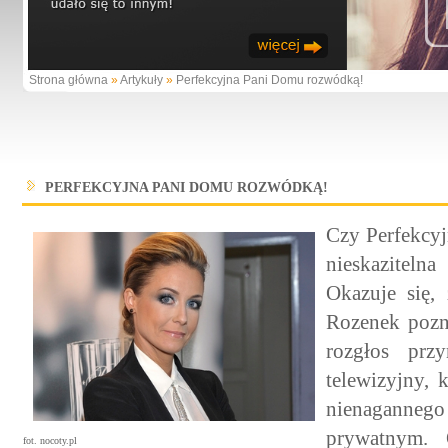
Strona główna
»
Artykuły
»
Perfekcyjna Pani Domu rozwódką!
PERFEKCYJNA PANI DOMU ROZWÓDKĄ!
Czy Perfekcyj
nieskaziteln
Okazuje się,
Rozenek pozn
rozgłos prz
telewizyjny, 
nienagannego
prywatnym. 
fot. nocoty.pl