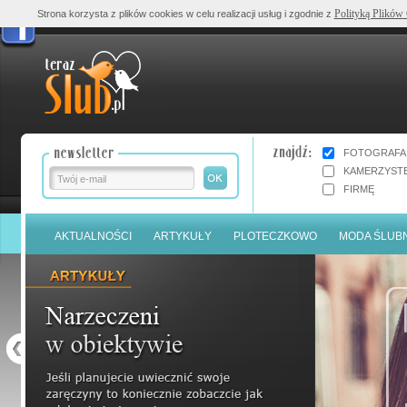
Polityką Plików
Strona korzysta z plików cookies w celu realizacji usług i zgodnie z
FOTOGRAFA
KAMERZYST
FIRMĘ
AKTUALNOŚCI
ARTYKUŁY
PLOTECZKOWO
MODA ŚLUB