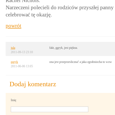
Rachel Nichols.
Narzeczeni polecieli do rodziców przyszłej panny
celebrować tę okazję.
powrót
jula
fakt, ggryk, jest piękna.
2011-09-13 23:10
qqryk
ona jest przeprzesliczna! a jaka zgrabniocha to wow
2011-06-06 13:05
Dodaj komentarz
Imię