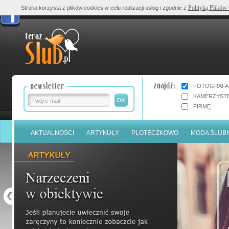
Polityką Plików
Strona korzysta z plików cookies w celu realizacji usług i zgodnie z
FOTOGRAFA
KAMERZYST
FIRMĘ
AKTUALNOŚCI
ARTYKUŁY
PLOTECZKOWO
MODA ŚLUB