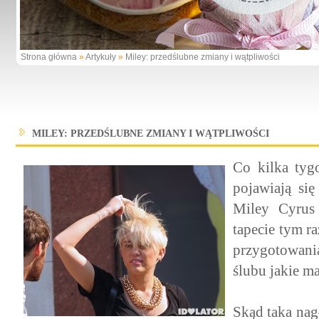
Strona główna
»
Artykuły
»
Miley: przedślubne zmiany i wątpliwości
MILEY: PRZEDŚLUBNE ZMIANY I WĄTPLIWOŚCI
Co kilka tyg
pojawiają się
Miley Cyru
tapecie tym r
przygotowania
ślubu jakie 
Skąd taka nag