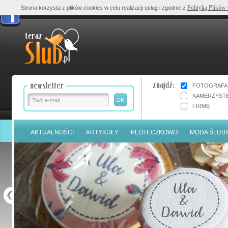
Polityką Plików
Strona korzysta z plików cookies w celu realizacji usług i zgodnie z
FOTOGRAFA
KAMERZYST
FIRMĘ
AKTUALNOŚCI
ARTYKUŁY
PLOTECZKOWO
MODA ŚLUB