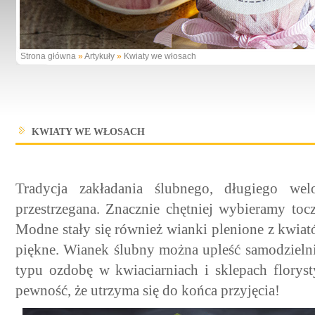
Strona główna
»
Artykuły
»
Kwiaty we włosach
KWIATY WE WŁOSACH
Tradycja zakładania ślubnego, długiego we
przestrzegana. Znacznie chętniej wybieramy toc
Modne stały się również wianki plenione z kwiat
piękne. Wianek ślubny można upleść samodziel
typu ozdobę w kwiaciarniach i sklepach flory
pewność, że utrzyma się do końca przyjęcia!