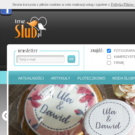
Polityką Plików
Strona korzysta z plików cookies w celu realizacji usług i zgodnie z
FOTOGRAFA
KAMERZYST
FIRMĘ
AKTUALNOŚCI
ARTYKUŁY
PLOTECZKOWO
MODA ŚLUB