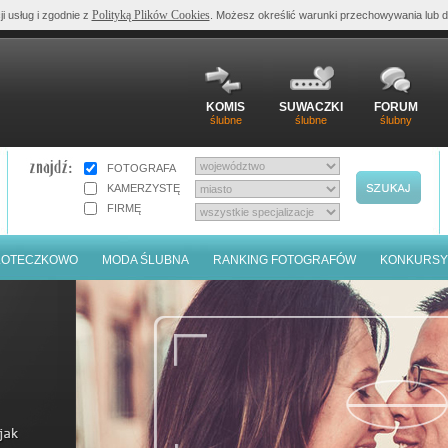
Polityką Plików Cookies
ji usług i zgodnie z
. Możesz określić warunki przechowywania lub d
KOMIS
SUWACZKI
FORUM
ślubne
ślubne
ślubny
FOTOGRAFA
KAMERZYSTĘ
FIRMĘ
LOTECZKOWO
MODA ŚLUBNA
RANKING FOTOGRAFÓW
KONKURSY