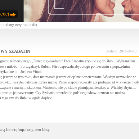
ie plany ewy szabatin
EWY SZABATIN
Dodano: 2011-04-18
gramu telewizyjnego „Taniec z gwiazdami” Ewa Szabatin szykuje się do ślubu. Wybrankiem
j nowa miłość – Portugalczyk Ruben. Nie rozpaczała zbyt długo po rozstaniu z poprzednim
rykaninem - Joshem Vittuli.
ę jeszcze w tym roku, data nie została jeszcze oficjalnie potwierdzona. Wystąpi oczywiście w
rojektu, uszytej natomiast przez mamę. Panie współpracowały już próbując sił w świecie mod
szczęście z marnym skutkiem. Małżonkowie po ślubie planują zamieszkać w Wielkiej Brytanii,
ń pracuje jej narzeczony. Czy Szabatin powróci do polskiego show-biznesu nie można
 i tego czy do ślubu w ogóle dojdzie.
 tą kobietą, kupa kasy, zero klasy.