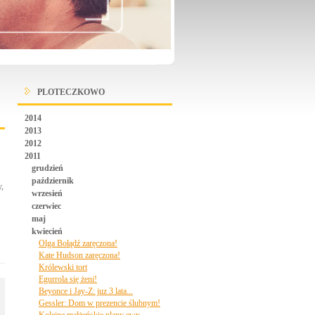
PLOTECZKOWO
2014
2013
2012
2011
grudzień
październik
y,
wrzesień
czerwiec
maj
kwiecień
Olga Bołądź zaręczona!
Kate Hudson zaręczona!
Królewski tort
Egurrola się żeni!
Beyonce i Jay-Z: juz 3 lata...
Gessler: Dom w prezencie ślubnym!