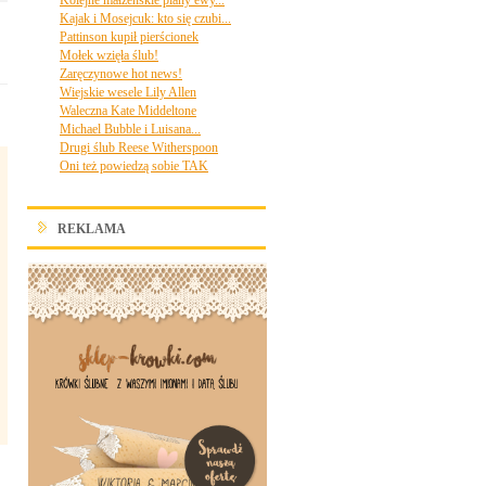
Kolejne małżeńskie plany ewy...
Kajak i Mosejcuk: kto się czubi...
Pattinson kupił pierścionek
Mołek wzięła ślub!
Zaręczynowe hot news!
Wiejskie wesele Lily Allen
Waleczna Kate Middeltone
Michael Bubble i Luisana...
Drugi ślub Reese Witherspoon
Oni też powiedzą sobie TAK
REKLAMA