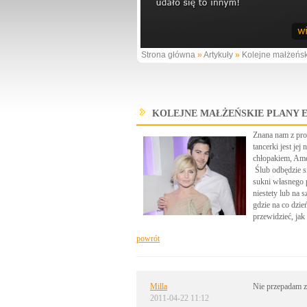
Strona główna
»
Artykuły
»
Kolejne małżeńsk
KOLEJNE MAŁŻEŃSKIE PLANY 
Znana nam z pro
tancerki jest je
chłopakiem, Ame
Ślub odbędzie si
sukni własnego p
niestety lub na 
gdzie na co dzie
przewidzieć, jak
powrót
Milla
Nie przepadam za
2011-04-22 11:12