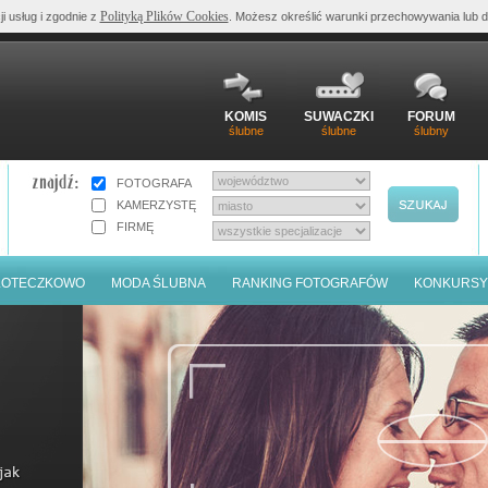
Polityką Plików Cookies
ji usług i zgodnie z
. Możesz określić warunki przechowywania lub d
KOMIS
SUWACZKI
FORUM
ślubne
ślubne
ślubny
FOTOGRAFA
KAMERZYSTĘ
FIRMĘ
LOTECZKOWO
MODA ŚLUBNA
RANKING FOTOGRAFÓW
KONKURSY