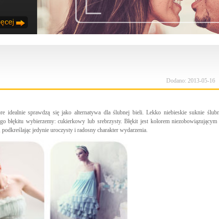
Dodano: 2013-05-16
re idealnie sprawdzą się jako alternatywa dla ślubnej bieli. Lekko niebieskie suknie ślub
ego błękitu wybierzemy: cukierkowy lub srebrzysty. Błękit jest kolorem niezobowiązującym
, podkreślając jedynie uroczysty i radosny charakter wydarzenia.