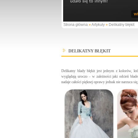
Strona główna
»
Artykuły
»
Delikatny błękit
DELIKATNY BŁĘKIT
Delikatny blady błękit jest jednym z kolorów, któ
wyglądają uroczo – w zależności jaki odcień blad
nadaje całości pięknej oprawy jednak nie narzuca się