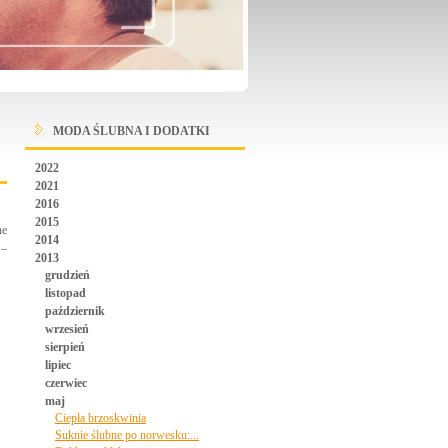
MODA ŚLUBNA I DODATKI
2022
2021
2016
2015
ne
2014
 –
2013
grudzień
listopad
październik
wrzesień
sierpień
lipiec
czerwiec
maj
Ciepła brzoskwinia
Suknie ślubne po norwesku:...