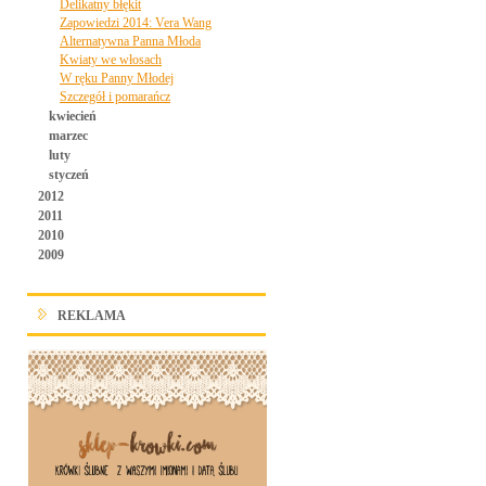
Delikatny błękit
Zapowiedzi 2014: Vera Wang
Alternatywna Panna Młoda
Kwiaty we włosach
W ręku Panny Młodej
Szczegół i pomarańcz
kwiecień
marzec
luty
styczeń
2012
2011
2010
2009
REKLAMA