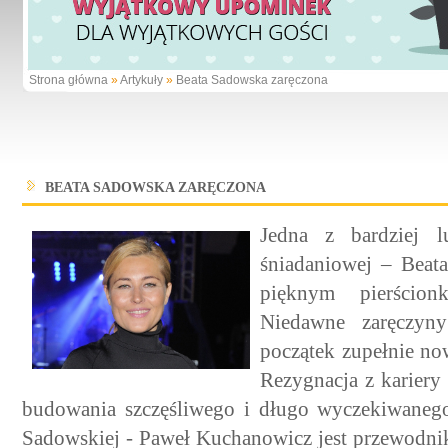
Strona główna
»
Artykuły
»
Beata Sadowska zaręczona
BEATA SADOWSKA ZARĘCZONA
Jedna z bardziej lu
śniadaniowej – Beat
pięknym pierścio
Niedawne zaręczyny
początek zupełnie no
Rezygnacja z kariery
budowania szczęśliwego i długo wyczekiwanego
Sadowskiej - Paweł Kuchanowicz jest przewodni