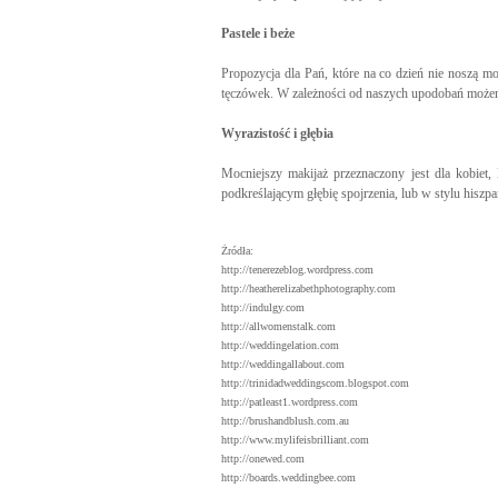
Pastele i beże
Propozycja dla Pań, które na co dzień nie noszą 
tęczówek. W zależności od naszych upodobań możemy
Wyrazistość i głębia
Mocniejszy makijaż przeznaczony jest dla kobiet
podkreślającym głębię spojrzenia, lub w stylu hiszpa
Żródła:
http://tenerezeblog.wordpress.com
http://heatherelizabethphotography.com
http://indulgy.com
http://allwomenstalk.com
http://weddingelation.com
http://weddingallabout.com
http://trinidadweddingscom.blogspot.com
http://patleast1.wordpress.com
http://brushandblush.com.au
http://www.mylifeisbrilliant.com
http://onewed.com
http://boards.weddingbee.com