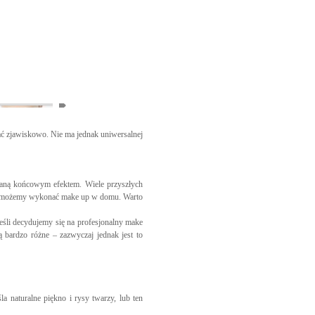
ać zjawiskowo. Nie ma jednak uniwersalnej
owaną końcowym efektem. Wiele przyszłych
łach możemy wykonać make up w domu. Warto
eśli decydujemy się na profesjonalny make
 bardzo różne – zazwyczaj jednak jest to
 naturalne piękno i rysy twarzy, lub ten