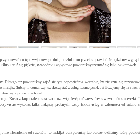
ci przygotowań do tego wyjątkowego dnia, powinien on przecież sprawiać, że będziemy wygląd
iu ślubu czuć się pięknie, swobodnie i wyjątkowo powinniśmy trzymać się kilku wskazówek.
ny. Dlatego tez powinniśmy zająć się tym odpowiednio wcześnie, by nie czuć się rozczar
ć makijaż ślubny w domu, czy tez skorzystać z usług kosmetyczki. Jeśli czujemy się na si
 które są odpowiednio trwałe.
drogie. Koszt zakupu całego zestawu może więc być porównywalny z wizytą u kosmetyczki. J
i oczywiście wykonać kilka makijaży próbnych. Ceny takich usług w zależności od salonu są
wie niezmienne od sezonów: to makijaż transparentny lub bardzo delikatny, który podkreśla
.