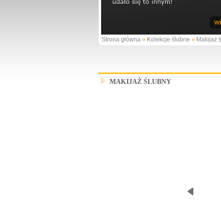
Strona główna
»
Kolekcje ślubne
»
Makijaż 
MAKIJAŻ ŚLUBNY