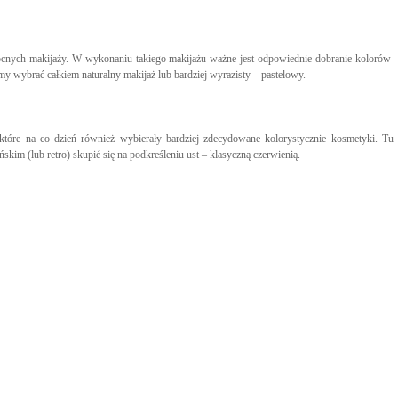
mocnych makijaży. W wykonaniu takiego makijażu ważne jest odpowiednie dobranie kolorów –
 wybrać całkiem naturalny makijaż lub bardziej wyrazisty – pastelowy.
, które na co dzień również wybierały bardziej zdecydowane kolorystycznie kosmetyki. 
ńskim (lub retro) skupić się na podkreśleniu ust – klasyczną czerwienią.