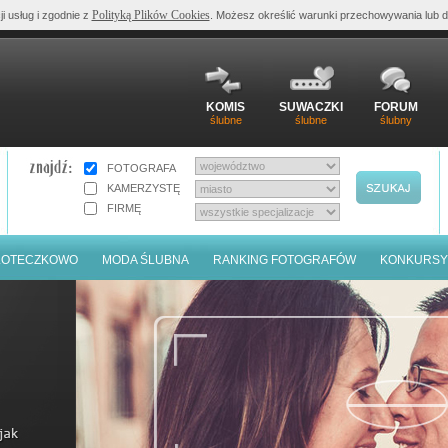
Polityką Plików Cookies
ji usług i zgodnie z
. Możesz określić warunki przechowywania lub d
KOMIS
SUWACZKI
FORUM
ślubne
ślubne
ślubny
FOTOGRAFA
KAMERZYSTĘ
FIRMĘ
LOTECZKOWO
MODA ŚLUBNA
RANKING FOTOGRAFÓW
KONKURSY