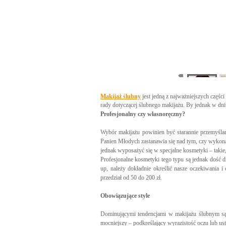
Makijaż ślubny
jest jedną z najważniejszych częś
rady dotyczącej ślubnego makijażu. By jednak w dn
Profesjonalny czy własnoręczny?
Wybór makijażu powinien być starannie przemyśla
Panien Młodych zastanawia się nad tym, czy wykona
jednak wyposażyć się w specjalne kosmetyki – takie,
Profesjonalne kosmetyki tego typu są jednak dość 
up, należy dokładnie określić nasze oczekiwania 
przedział od 50 do 200 zł.
Obowiązujące style
Dominującymi tendencjami w makijażu ślubnym są d
mocniejszy – podkreślający wyrazistość oczu lub ust